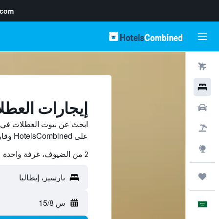
.com
رحلات طيران
فنادق
إيجارات العطل
سيارات
ابحث عن بيوت العطلات في ب
حزم العروض
على HotelsCombined وقارن بينها ووفّر.
استكشاف
2 من الضيوف، غرفة واحدة
رحلات
س 15/8
العَرَبِيَّة