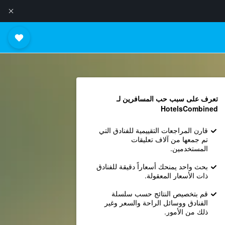
تعرف على سبب حب المسافرين لـ
HotelsCombined
قارن المراجعات التقييمية للفنادق التي
تم جمعها من آلاف تعليقات
المستخدمين.
بحث واحد يمنحك أسعاراً دقيقة للفنادق
ذات الأسعار المعقولة.
قم بتخصيص النتائج حسب سلسلة
الفنادق ووسائل الراحة والسعر وغير
ذلك من الأمور.