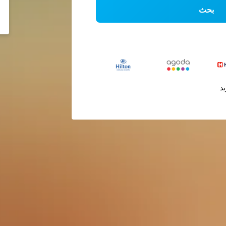
بحث
يد