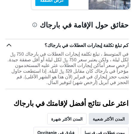
عرض الصفقة
حقائق حول الإقامة في بارجاك
كم تبلغ تكلفة إيجارات العطلات في بارجاك؟
في المتوسط ، تبلغ تكلفة إيجارات العطلات في بارجاك 750 ﷼
لكل ليلة ، ولكن يعتبر سعر 750 ﷼ لكل ليلة أو أقل صفقة جيدة.
أرخص سعر أماكن إيجارات العطلات عثر عليه المستخدمون
مؤخراً في بارجاك كان مقابل 329 ﷼ لليلة. إذا استطعت حاول
تجنب حجز إيجارك في فبراير (لأن هذا هو الشهر الأغلى). قم
الحجز في أبريل (أرخص شهر) لتوفير المال.
اعثر على نتائج أفضل لإقامتك في بارجاك
المدن الأكثر شعبية
المدن الأكثر شهرة
بيوت عطلات في فرنسا
فنادق في Occitanie