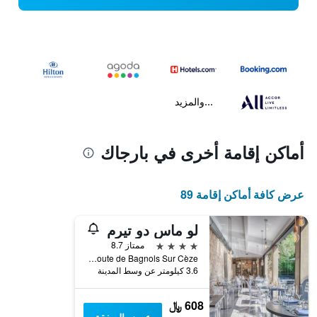
...والمزيد
أماكن إقامة أخرى في بارجاك
عرض كافة أماكن إقامة 89
لو ماس دو تيرم
4 نجوم
ممتاز 8.7
Route de Bagnols Sur Cèze, بارجاك, إقليم غارد, فرنسا
3.6 كيلومتر عن وسط المدينة
608 ﷼