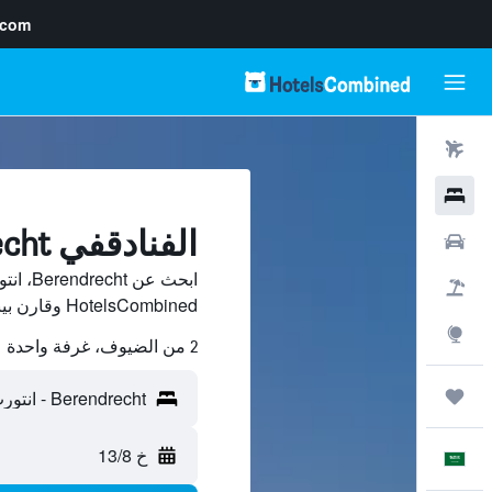
.com
رحلات طيران
فنادق
الفنادقفي Berendrecht, انتورب
سيارات
ابحث ع
حزم العروض
HotelsCombined وقارن بينها ووفّر.
استكشاف
2 من الضيوف، غرفة واحدة
رحلات
خ 13/8
العَرَبِيَّة