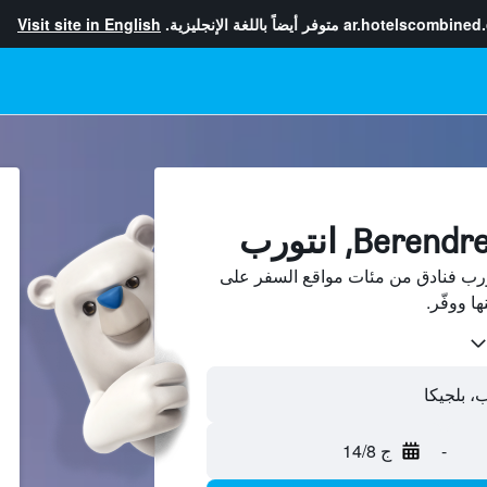
ar.hotelscombined
متوفر أيضاً باللغة الإنجليزية.
Visit site in English
ن Berendrecht، انتورب فنادق من مئات مواقع السفر على
-
ج 14/8