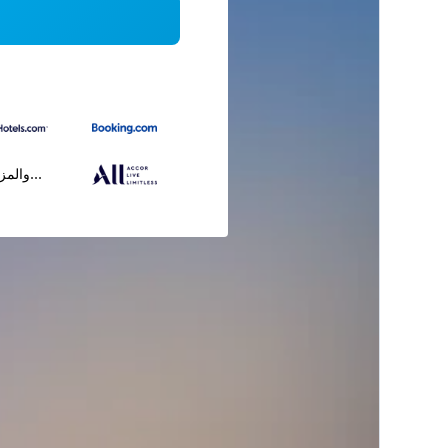
...والمز