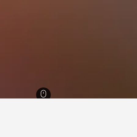
ندي
21,514
مقاطعة أنتويرب
2,165
انتورب
1,242
Berendrecht