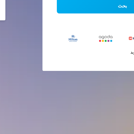
بحث
يد