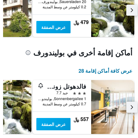
Sauerstaden 20, بوليندورف, راينلند بالاتينات, ألمانيا
0.2 كيلومتر عن وسط المدينة
479 ﷼
عرض الصفقة
أماكن إقامة أخرى في بوليندورف
عرض كافة أماكن إقامة 28
فالدهوتل زوننبرج
3 نجوم
جيد 7.7
Sonnenbergallee 1, بوليندورف, راينلند بالاتينات, ألمانيا
0.7 كيلومتر عن وسط المدينة
557 ﷼
عرض الصفقة