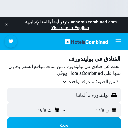
ar.hotelscombined.com
متوفر أيضاً باللغة الإنجليزية.
Visit site in English
الفنادق في بوليندورف
ابحث عن فنادق في بوليندورف من مئات مواقع السفر وقارن
بينها على HotelsCombined ووفّر.
2 من الضيوف، غرفة واحدة
بوليندورف، ألمانيا
ن 17/8
-
ث 18/8
بحث