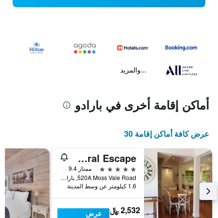
...والمزيد
أماكن إقامة أخرى في بارادو
عرض كافة أماكن إقامة 30
Bowral Escape
5 نجوم
ممتاز 9.4
520A Moss Vale Road, بارادو, NSW, أستراليا
1.6 كيلومتر عن وسط المدينة
2,532 ﷼
عرض