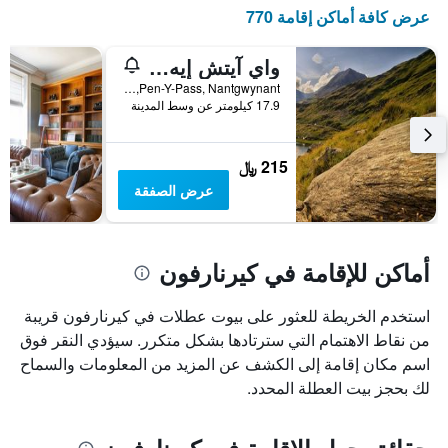
X
عرض كافة أماكن إقامة 770
الذي
يعرض
أيام
واي آيتش إيه سنودون بين-يي-باس - هوستل
الأسبوع.
Pen-Y-Pass, Nantgwynant, كيرنارفون, المملكة المتحدة
يتضمن
17.9 كيلومتر عن وسط المدينة
المخطط
التالي
1
215 ﷼
محور
عرض الصفقة
Y
الذي
يعرض
متوسط
أماكن للإقامة في كيرنارفون
سعر
غرفة
استخدم الخريطة للعثور على بيوت عطلات في كيرنارفون قريبة
من نقاط الاهتمام التي سترتادها بشكل متكرر. سيؤدي النقر فوق
اسم مكان إقامة إلى الكشف عن المزيد من المعلومات والسماح
لك بحجز بيت العطلة المحدد.