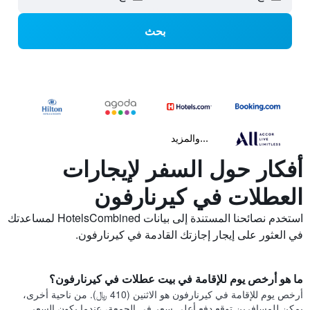
بحث
...والمزيد
أفكار حول السفر لإيجارات
العطلات في كيرنارفون
استخدم نصائحنا المستندة إلى بيانات HotelsCombined لمساعدتك
في العثور على إيجار إجازتك القادمة في كيرنارفون.
ما هو أرخص يوم للإقامة في بيت عطلات في كيرنارفون؟
أرخص يوم للإقامة في كيرنارفون هو الاثنين (410 ﷼). من ناحية أخرى،
يمكن للمسافرين توقع دفع أعلى سعر في الجمعة، عندما يكون السعر