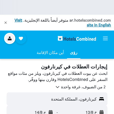
ar.hotelscombined.com
متوفر أيضاً باللغة الإنجليزية.
Visit
site in English
رؤى
أين مكان الإقامة
إيجارات العطلات في كيرنارفون
ابحث عن بيوت العطلات في كيرنارفون، ويلز من مئات مواقع
السفر على HotelsCombined وقارن بينها ووفّر.
2 من الضيوف، غرفة واحدة
كيرنارفون، المملكة المتحدة
خ 13/8
-
ج 14/8