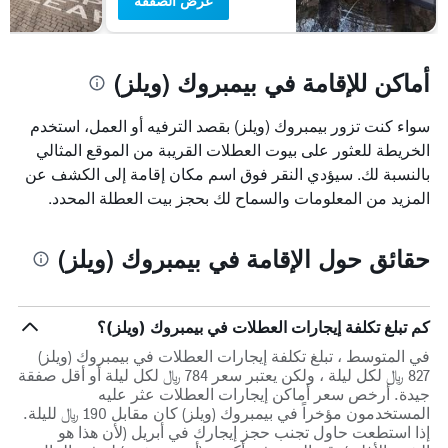
عرض الصفقة
أماكن للإقامة في بيمبروك (ويلز)
سواء كنت تزور بيمبروك (ويلز) بقصد الترفيه أو العمل، استخدم
الخريطة للعثور على بيوت العطلات القريبة من الموقع المثالي
بالنسبة لك. سيؤدي النقر فوق اسم مكان إقامة إلى الكشف عن
المزيد من المعلومات والسماح لك بحجز بيت العطلة المحدد.
حقائق حول الإقامة في بيمبروك (ويلز)
كم تبلغ تكلفة إيجارات العطلات في بيمبروك (ويلز)؟
في المتوسط ، تبلغ تكلفة إيجارات العطلات في بيمبروك (ويلز)
827 ﷼ لكل ليلة ، ولكن يعتبر سعر 784 ﷼ لكل ليلة أو أقل صفقة
جيدة. أرخص سعر أماكن إيجارات العطلات عثر عليه
المستخدمون مؤخراً في بيمبروك (ويلز) كان مقابل 190 ﷼ لليلة.
إذا استطعت حاول تجنب حجز إيجارك في أبريل (لأن هذا هو