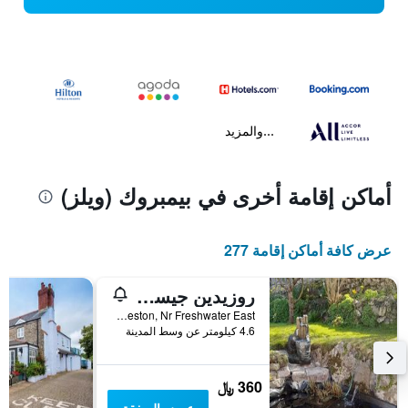
...والمزيد
أماكن إقامة أخرى في بيمبروك (ويلز)
عرض كافة أماكن إقامة 277
روزيدين جيست هاوس
Hodgeston, Nr Freshwater East, بيمبروك (ويلز), المملكة المتحدة
4.6 كيلومتر عن وسط المدينة
360 ﷼