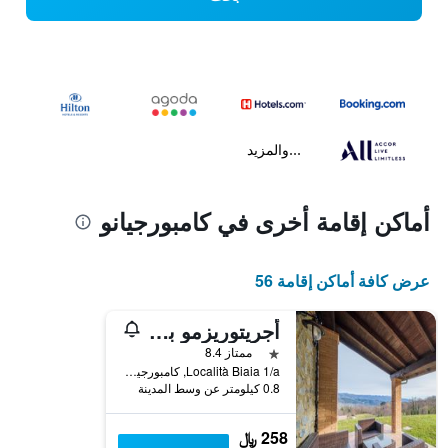
...والمزيد
أماكن إقامة أخرى في كامبورجيانو
عرض كافة أماكن إقامة 56
أجريتوريزمو بورجو بايا
نجمة واحدة
ممتاز 8.4
Località Biaia 1/a, كامبورجيانو, توسكانا, إيطاليا
0.8 كيلومتر عن وسط المدينة
258 ﷼