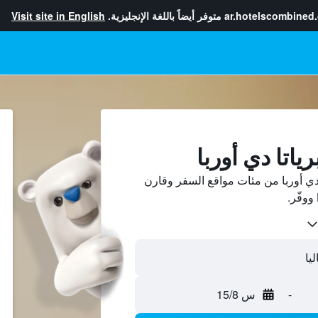
ar.hotelscombined
متوفر أيضاً باللغة الإنجليزية.
Visit site in English
ياتا دي أوربا
دي أوربا من مئات مواقع السفر وقارن
-
س 15/8