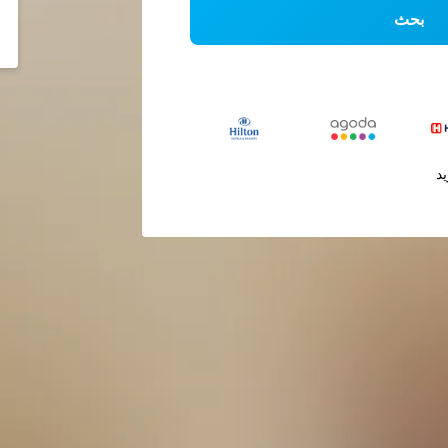
بحث
يد