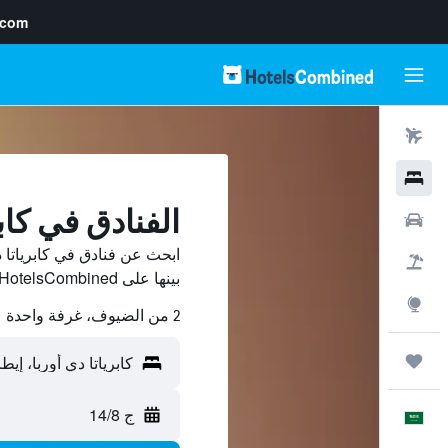
.com
رحلات طيران
فنادق
الفنادق في كابر
سيارات
ابحث عن فنادق في كابرياتا 
حزم العروض
بينها على HotelsCombined ووفّر.
استكشاف
2 من الضيوف، غرفة واحدة
رحلات
ج 14/8
العَرَبِيَّة