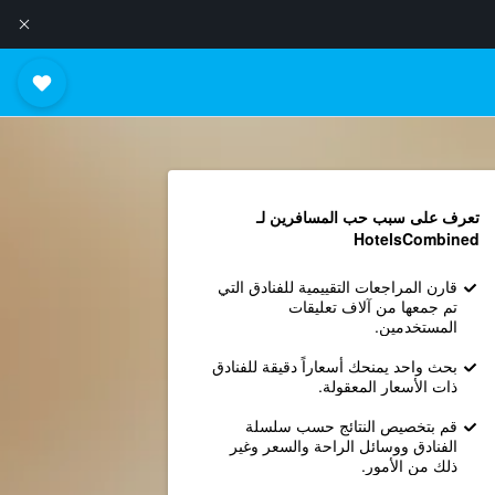
تعرف على سبب حب المسافرين لـ
HotelsCombined
قارن المراجعات التقييمية للفنادق التي
تم جمعها من آلاف تعليقات
المستخدمين.
بحث واحد يمنحك أسعاراً دقيقة للفنادق
ذات الأسعار المعقولة.
قم بتخصيص النتائج حسب سلسلة
الفنادق ووسائل الراحة والسعر وغير
ذلك من الأمور.