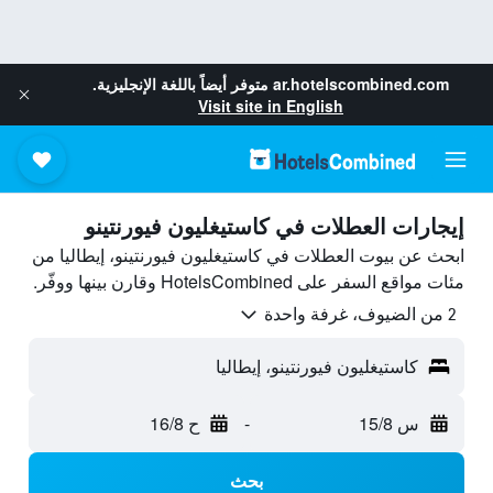
ar.hotelscombined.com
متوفر أيضاً باللغة الإنجليزية.
Visit site in English
إيجارات العطلات في كاستيغليون فيورنتينو
ابحث عن بيوت العطلات في كاستيغليون فيورنتينو، إيطاليا من
مئات مواقع السفر على HotelsCombined وقارن بينها ووفّر.
2 من الضيوف، غرفة واحدة
كاستيغليون فيورنتينو، إيطاليا
س 15/8
-
ح 16/8
بحث