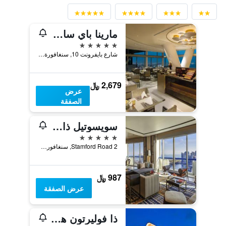
مارينا باي ساندز
5 نجوم
شارع بايفرونت 10, سنغافورة, سنغافورة
2,679 ﷼
عرض
الصفقة
سويسوتيل ذا ستامفورد، سينجابور
5 نجوم
2 Stamford Road, سنغافورة, سنغافورة
987 ﷼
عرض الصفقة
ذا فوليرتون هوتل سينجابور