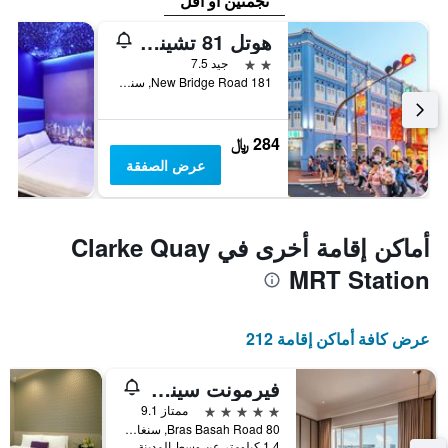
نجمتين أو أقل
هوتل 81 تشيناتاون
2 نجمتين
جيد 7.5
181 New Bridge Road, سنغافورة, سنغافورة
284 ﷼
عرض الصفقة
أماكن إقامة أخرى في Clarke Quay
MRT Station
عرض كافة أماكن إقامة 212
فيرمونت سينجابور
5 نجوم
ممتاز 9.1
80 Bras Basah Road, سنغافورة, سنغافورة
1.4 كيلومتر عن وسط المدينة