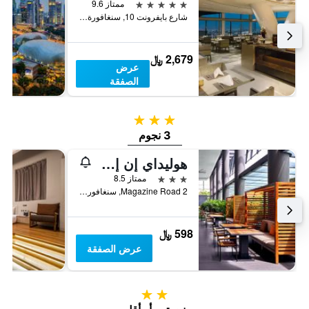
5 نجوم
ممتاز 9.6
شارع بايفرونت 10, سنغافورة, سنغافورة
2,679 ﷼
عرض
الصفقة
3 نجوم
3 نجوم
هوليداي إن إكسبرس سينجابور كلارك كواي باي آيتش جي
3 نجوم
ممتاز 8.5
2 Magazine Road, سنغافورة, سنغافورة
598 ﷼
عرض الصفقة
2 نجمتين