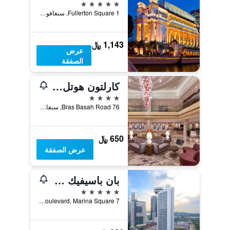
5 نجوم
1 Fullerton Square, سنغافورة, سنغافورة
1,143 ﷼
عرض
الصفقة
كارلتون هوتل سينجابور
4 نجوم
76 Bras Basah Road, سنغافورة, سنغافورة
650 ﷼
عرض الصفقة
بان باسيفيك سينجابور
5 نجوم
7 Raffles Boulevard, Marina Square, سنغافورة, سنغافورة