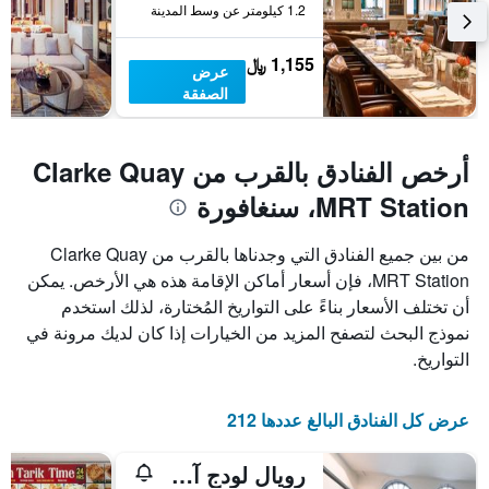
1.2 كيلومتر عن وسط المدينة
1,155 ﷼
عرض
الصفقة
أرخص الفنادق بالقرب من Clarke Quay
MRT Station، سنغافورة
من بين جميع الفنادق التي وجدناها بالقرب من Clarke Quay
MRT Station، فإن أسعار أماكن الإقامة هذه هي الأرخص. يمكن
أن تختلف الأسعار بناءً على التواريخ المُختارة، لذلك استخدم
نموذج البحث لتصفح المزيد من الخيارات إذا كان لديك مرونة في
التواريخ.
عرض كل الفنادق البالغ عددها 212
رويال لودج آت باجودا ستريت - بيت شباب