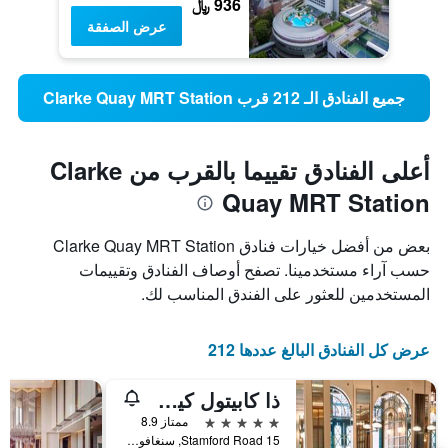
936 ﷼
عرض الصفقة
جميع الفنادق الـ 212 قرب Clarke Quay MRT Station
أعلى الفنادق تقييما بالقرب من Clarke
Quay MRT Station
بعض من أفضل خيارات فنادق Clarke Quay MRT Station
حسب آراء مستخدمينا. تصفح أوصاف الفنادق وتقييمات
المستخدمين للعثور على الفندق المناسب لك.
عرض كل الفنادق البالغ عددها 212
ذا كابيتول كيمبينسكي هوتل سينجابور
5 نجوم
ممتاز 8.9
15 Stamford Road, سنغافورة, سنغافورة