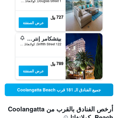
1 Douglas Street, كولانغاتا, QLD, أستراليا
727 ﷼
عرض الصفقة
بيتشكامر إنترناشونال ريزورت
122 Griffith Street, كولانغاتا, QLD, أستراليا
789 ﷼
عرض الصفقة
جميع الفنادق الـ 181 قرب Coolangatta Beach
أرخص الفنادق بالقرب من Coolangatta
Beach، كولانغاتا