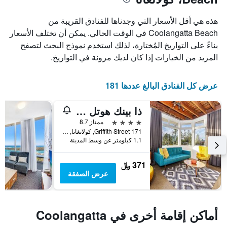
هذه هي أقل الأسعار التي وجدناها للفنادق القريبة من
Coolangatta Beach في الوقت الحالي. يمكن أن تختلف الأسعار
بناءً على التواريخ المُختارة، لذلك استخدم نموذج البحث لتصفح
المزيد من الخيارات إذا كان لديك مرونة في التواريخ.
عرض كل الفنادق البالغ عددها 181
ذا بينك هوتل كولانجاتا
4 نجوم
ممتاز 8.7
171 Griffith Street, كولانغاتا, QLD, أستراليا
1.1 كيلومتر عن وسط المدينة
371 ﷼
عرض الصفقة
أماكن إقامة أخرى في Coolangatta