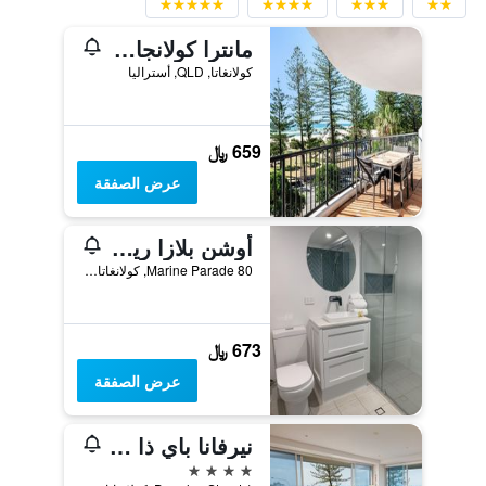
مانترا كولانجاتا بيتش
كولانغاتا, QLD, أستراليا
659 ﷼
عرض الصفقة
أوشن بلازا ريزورت
80 Marine Parade, كولانغاتا, QLD, أستراليا
673 ﷼
عرض الصفقة
نيرفانا باي ذا سي
4 نجوم