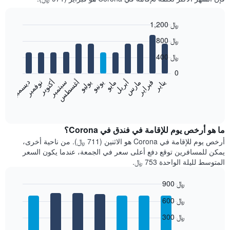
1,200 ﷼
Bar
Chart
800 ﷼
graphic.
chart
with
400 ﷼
12
bars.
0
فبراير
مايو
أغسطس
نوفمبر
يناير
أبريل
يوليو
أكتوبر
مارس
يونيو
سبتمبر
ديسمبر
يعرض
المخطط
End
of
التالي
interactive
متوسط
chart
سعر
ما هو أرخص يوم للإقامة في فندق في Corona؟
غرفة
أرخص يوم للإقامة في Corona هو الاثنين (711 ﷼). من ناحية أخرى،
كل
يمكن للمسافرين توقع دفع أعلى سعر في الجمعة، عندما يكون السعر
شهر
المتوسط لليلة الواحدة 753 ﷼.
يتضمن
المخطط
900 ﷼
1
Bar
محور
Chart
600 ﷼
graphic.
chart
X
with
الذي
300 ﷼
7
يعرض
bars.