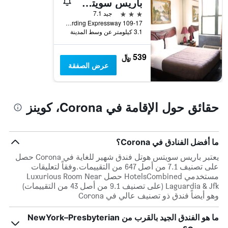
باريس سويتس هوتل
1
محور
3 نجوم
جيد 7.1
Y
109-17 Horace Harding Expressway, كوينز, NY, الولايات المتحدة الأميريكية
الذي
3.1 كيلومتر عن وسط المدينة
يعرض
متوسط
539 ﷼
سعر
عرض الصفقة
غرفة
حقائق حول الإقامة في Corona، كوينز
ما أفضل الفنادق في Corona؟
يعتبر باريس سويتس هوتل فندق شهير للغاية في Corona حصل
على تصنيف 7.1 من أصل 647 من التقييمات.وفقاً لتعليقات
مستخدمي HotelsCombined حصل Luxurious Room Near
Laguardia & Jfk (على تصنيف 9.1 من أصل 43 من التقييمات)
وهو أيضاً فندق ذو تصنيف عالي في Corona
ما هو الفندق الجيد بالقرب من NewYork–Presbyterian