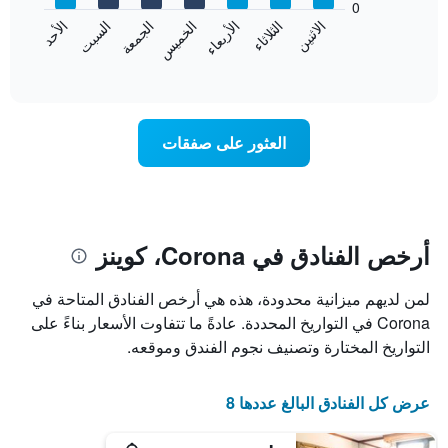
0
الشهور.
الاثنين
الثلاثاء
الأربعاء
الخميس
الجمعة
السبت
الأحد
يتضمن
يعرض
المخطط
المخطط
End
التالي
of
التالي
interactive
1
متوسط
chart
محور
سعر
Y
غرفة
العثور على صفقات
الذي
كل
يعرض
يوم
متوسط
في
سعر
الأسبوع
غرفة
يتضمن
المخطط
أرخص الفنادق في Corona، كوينز
1
محور
لمن لديهم ميزانية محدودة، هذه هي أرخص الفنادق المتاحة في
X
الذي
Corona في التواريخ المحددة. عادةً ما تتفاوت الأسعار بناءً على
يعرض
التواريخ المختارة وتصنيف نجوم الفندق وموقعه.
أيام
الأسبوع.
يتضمن
عرض كل الفنادق البالغ عددها 8
المخطط
التالي