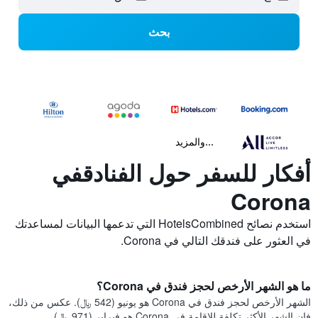
بحث
...والمزيد
أفكار للسفر حول الفنادقفي
Corona
استخدم نصائح HotelsCombined التي تدعمها البيانات لمساعدتك
في العثور على فندقك التالي في Corona.
ما هو الشهر الأرخص لحجز فندق في Corona؟
الشهر الأرخص لحجز فندق في Corona هو يونيو (542 ﷼). عكس من ذلك،
فإن الشهر الأكثر تكلفة للإقامة في Corona هو فبراير (971 ﷼).