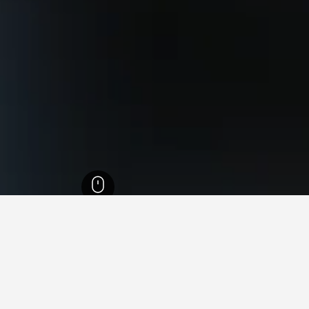
1,006,
ولاية نيويورك
29,579
نيويورك
4,204
كوينز
730
Far Rockaway
Far Rockaway