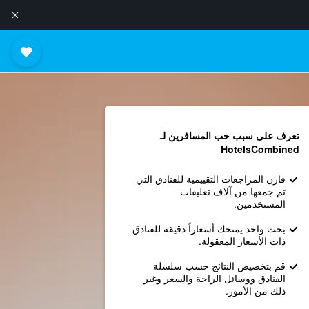
تعرف على سبب حب المسافرين لـ
HotelsCombined
قارن المراجعات التقييمية للفنادق التي
تم جمعها من آلاف تعليقات
المستخدمين.
بحث واحد يمنحك أسعاراً دقيقة للفنادق
ذات الأسعار المعقولة.
قم بتخصيص النتائج حسب سلسلة
الفنادق ووسائل الراحة والسعر وغير
ذلك من الأمور.