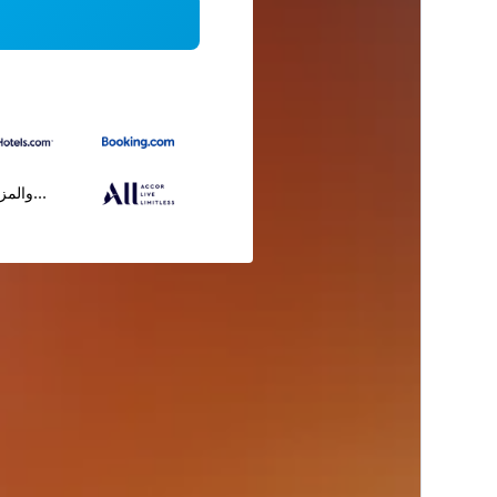
...والمز