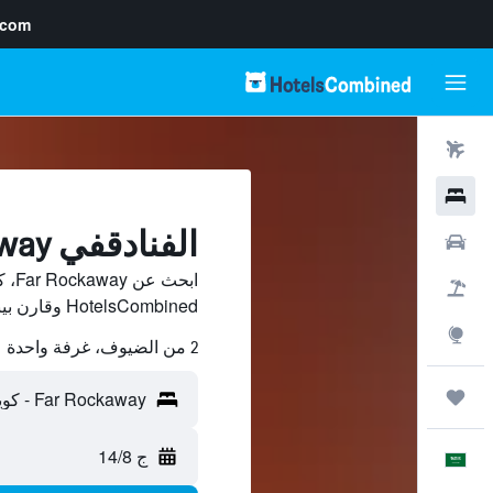
.com
رحلات طيران
فنادق
الفنادقفي Far Rockaway, كوينز
سيارات
ابح
حزم العروض
HotelsCombined وقارن بينها ووفّر.
استكشاف
2 من الضيوف، غرفة واحدة
رحلات
ج 14/8
العَرَبِيَّة