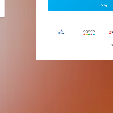
بحث
يد