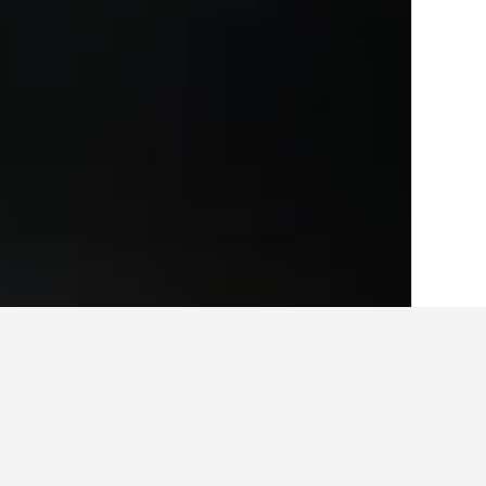
الصفحة الرئيسية
الولايات المتحدة الأميريكية
963
أفكار للسفر حول الفنادقفي 
استخدم نصائح HotelsCombined التي تدعمها البيانات لمساعدتك في العثور على فندقك التالي في Far Rockaway.