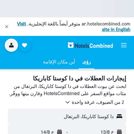
ar.hotelscombined.com
متوفر أيضاً باللغة الإنجليزية.
Visit
site in English
رؤى
أين مكان الإقامة
إيجارات العطلات في دا كوستا كاباريكا
ابحث عن بيوت العطلات في دا كوستا كاباريكا، البرتغال من
مئات مواقع السفر على HotelsCombined وقارن بينها ووفّر.
2 من الضيوف، غرفة واحدة
دا كوستا كاباريكا، البرتغال
خ 13/8
-
ج 14/8