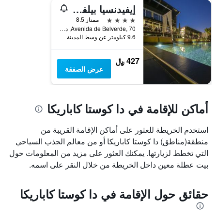
الأيام
إيفيدنسيا بيلفيردي هوتل
قبل
4 نجوم
ممتاز 8.5
الإقامة
Avenida de Belverde, 70, دا كوستا كاباريكا, محافظة سيتوبال, البرتغال
يتضمن
9.6 كيلومتر عن وسط المدينة
المخطط
التالي
427 ﷼
1
عرض الصفقة
محور
Y
الذي
يعرض
أماكن للإقامة في دا كوستا كاباريكا
متوسط
سعر
غرفة
استخدم الخريطة للعثور على أماكن الإقامة القريبة من
منطقة(مناطق) دا كوستا كاباريكا أو من معالم الجذب السياحي
التي تخطط لزيارتها. يمكنك العثور على مزيد من المعلومات حول
بيت عطلة معين داخل الخريطة من خلال النقر على اسمه.
حقائق حول الإقامة في دا كوستا كاباريكا