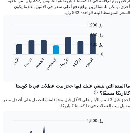
أرخص يوم للإقامة في دا كوستا كاباريكا هو الخميس (382 ﷼). من ناحية
أخرى، يمكن للمسافرين توقع دفع أعلى سعر في الاثنين، عندما يكون
السعر المتوسط لليلة الواحدة 862 ﷼.
1,200 ﷼
Bar
Chart
800 ﷼
graphic.
chart
with
400 ﷼
7
bars.
0
الاثنين
الخميس
الأحد
الأربعاء
السبت
الثلاثاء
الجمعة
يعرض
المخطط
End
of
التالي
interactive
متوسط
chart
سعر
ما المدة التي ينبغي عليك فيها حجز بيت عطلات في دا كوستا
غرفة
كاباريكا مسبقًا؟
كل
احجز قبل 13 من الأيام على الأقل قبل بدء إقامتك لتحصل على أفضل سعر
يوم
مقابل بيت العطلات في دا كوستا كاباريكا.
في
الأسبوع
يتضمن
1,500 ﷼
المخطط
Line
Chart
1
graphic.
chart