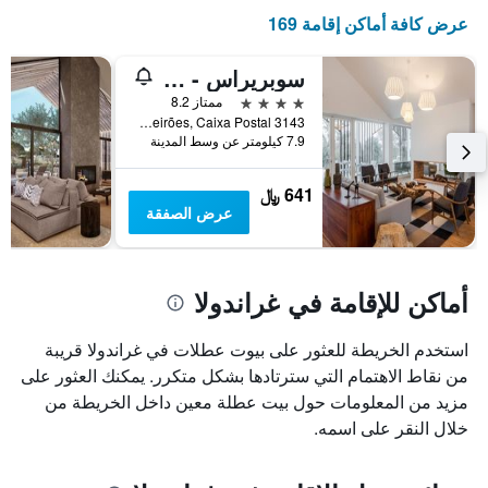
عرض كافة أماكن إقامة 169
سوبريراس - ألينتيجو كانتري هوتل باي أنلوك هوتلز
4 نجوم
ممتاز 8.2
Mosqueirões, Caixa Postal 3143, غراندولا, محافظة سيتوبال, البرتغال
7.9 كيلومتر عن وسط المدينة
641 ﷼
عرض الصفقة
أماكن للإقامة في غراندولا
استخدم الخريطة للعثور على بيوت عطلات في غراندولا قريبة
من نقاط الاهتمام التي سترتادها بشكل متكرر. يمكنك العثور على
مزيد من المعلومات حول بيت عطلة معين داخل الخريطة من
خلال النقر على اسمه.