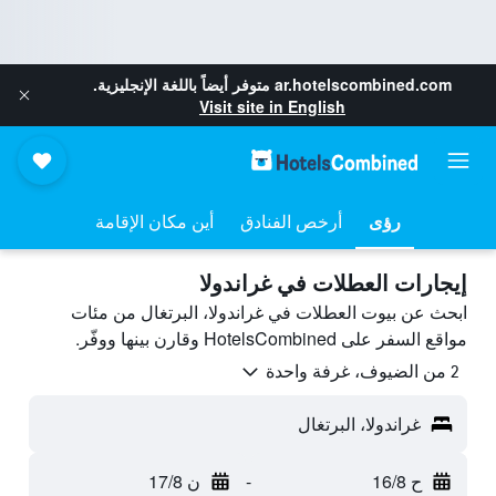
ar.hotelscombined.com
متوفر أيضاً باللغة الإنجليزية.
Visit site in English
رؤى
أرخص الفنادق
أين مكان الإقامة
إيجارات العطلات في غراندولا
ابحث عن بيوت العطلات في غراندولا، البرتغال من مئات
مواقع السفر على HotelsCombined وقارن بينها ووفّر.
2 من الضيوف، غرفة واحدة
غراندولا، البرتغال
ح 16/8
-
ن 17/8