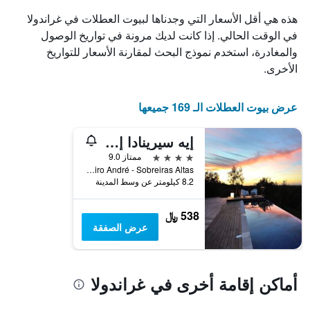
الذي
هذه هي أقل الأسعار التي وجدناها لبيوت العطلات في غراندولا
يعرض
في الوقت الحالي. إذا كانت لديك مرونة في تواريخ الوصول
أيام
والمغادرة، استخدم نموذج البحث لمقارنة الأسعار للتواريخ
الأسبوع.
يتضمن
الأخرى.
المخطط
التالي
1
عرض بيوت العطلات الـ 169 جميعها
محور
Y
إيه سيرينادا إنوتوريزمو
الذي
يعرض
4 نجوم
ممتاز 9.0
متوسط
Ric 1265 - Outeiro André - Sobreiras Altas, غراندولا, محافظة سيتوبال, البرتغال
8.2 كيلومتر عن وسط المدينة
سعر
غرفة
538 ﷼
عرض الصفقة
أماكن إقامة أخرى في غراندولا