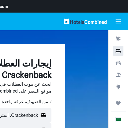
.com
رحلات طيران
فنادق
إيجارات العطل
سيارات
Crackenback
حزم العروض
استكشاف
مواقع السفر على HotelsCombined وقارن بينها ووفّر.
2 من الضيوف، غرفة واحدة
رحلات
العَرَبِيَّة