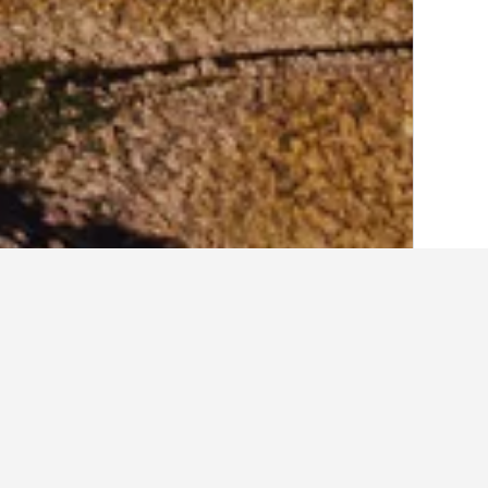
الصفحة الرئيسية
أستراليا
108,549
نيو ساو
أماكن إقامة أخرى في enback