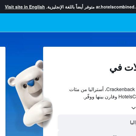
ar.hotelscombined
متوفر أيضاً باللغة الإنجليزية.
Visit site in English
ات في
ابحث عن بيوت العطلات في Crackenback، أستراليا من مئات