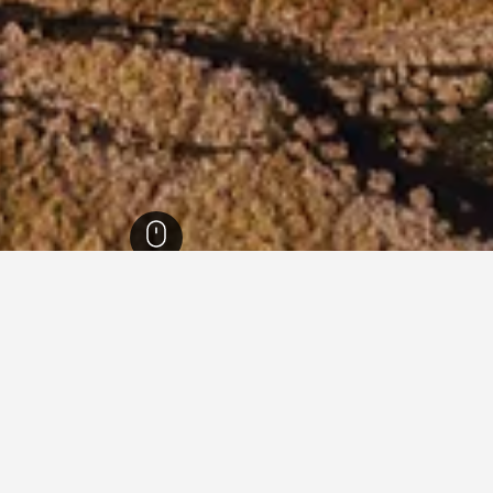
ث ويلز
36,980
Crackenback
122
Crackenback
109
Crack