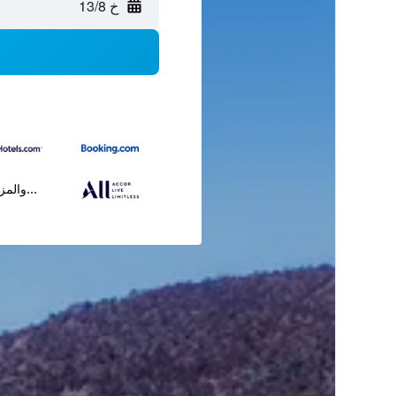
خ 13/8
...والمز