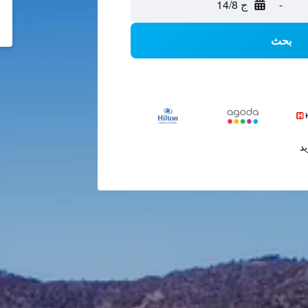
-
ج 14/8
بحث
يد