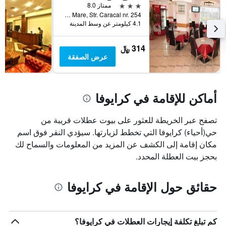
قبل
3 نجوم
ممتاز 8.0
الإقامة
Malu Mare, Str. Caracal nr. 254, كرايوفا, رومانيا
يتضمن
4.1 كيلومتر عن وسط المدينة
المخطط
التالي
314 ﷼
1
عرض الصفقة
محور
Y
الذي
يعرض
أماكن للإقامة في كرايوفا
متوسط
سعر
غرفة
تصفح عبر الخريطة للعثور على بيوت عطلات قريبة من
حي(أحياء) كرايوفا التي تخطط لزيارتها. سيؤدي النقر فوق اسم
مكان إقامة إلى الكشف عن المزيد من المعلومات والسماح لك
بحجز بيت العطلة المحدد.
حقائق حول الإقامة في كرايوفا
كم تبلغ تكلفة إيجارات العطلات في كرايوفا؟