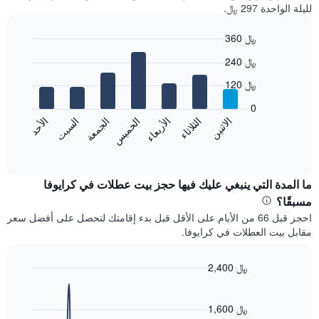
لليلة الواحدة 297 ﷼.
360 ﷼
Bar
Chart
240 ﷼
graphic.
chart
with
120 ﷼
7
bars.
0
الاثنين
الثلاثاء
الأربعاء
الخميس
الجمعة
السبت
الأحد
يعرض
المخطط
End
of
التالي
interactive
متوسط
chart
سعر
ما المدة التي ينبغي عليك فيها حجز بيت عطلات في كرايوفا
غرفة
مسبقًا؟
كل
احجز قبل 66 من الأيام على الأقل قبل بدء إقامتك لتحصل على أفضل سعر
يوم
مقابل بيت العطلات في كرايوفا.
في
الأسبوع
يتضمن
2,400 ﷼
المخطط
Line
Chart
1
graphic.
chart
محور
with
1,600 ﷼
X
90