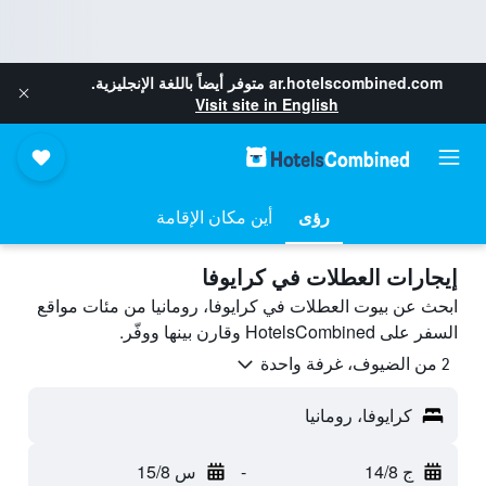
ar.hotelscombined.com
متوفر أيضاً باللغة الإنجليزية.
Visit site in English
رؤى
أين مكان الإقامة
إيجارات العطلات في كرايوفا
ابحث عن بيوت العطلات في كرايوفا، رومانيا من مئات مواقع
السفر على HotelsCombined وقارن بينها ووفّر.
2 من الضيوف، غرفة واحدة
كرايوفا، رومانيا
ج 14/8
-
س 15/8