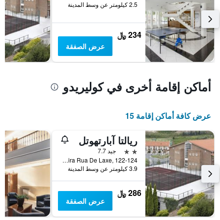
2.5 كيلومتر عن وسط المدينة
234 ﷼
عرض الصفقة
أماكن إقامة أخرى في كوليريدو
عرض كافة أماكن إقامة 15
ريالتا آبارتهوتل
2 نجمتين
جيد 7.7
A Zapateira Rua De Laxe, 122-124, كوليريدو, غاليسيا, أسبانيا
3.9 كيلومتر عن وسط المدينة
286 ﷼
عرض الصفقة