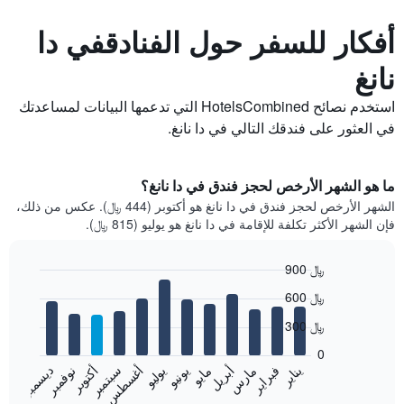
أفكار للسفر حول الفنادقفي دا
نانغ
استخدم نصائح HotelsCombined التي تدعمها البيانات لمساعدتك
في العثور على فندقك التالي في دا نانغ.
ما هو الشهر الأرخص لحجز فندق في دا نانغ؟
الشهر الأرخص لحجز فندق في دا نانغ هو أكتوبر (444 ﷼). عكس من ذلك،
فإن الشهر الأكثر تكلفة للإقامة في دا نانغ هو يوليو (815 ﷼).
900 ﷼
Bar
Chart
600 ﷼
graphic.
chart
with
300 ﷼
12
bars.
0
فبراير
مايو
أغسطس
نوفمبر
يناير
أبريل
يوليو
أكتوبر
مارس
يونيو
سبتمبر
ديسمبر
يعرض
المخطط
End