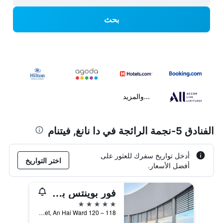
بحث
...والمزيد
الفنادق 5-نجمة الرائجة في دا نانغ, فيتنام
أدخل تواريخ سفرك للعثور على
اختر التواريخ
أفضل الأسعار.
فور بوينتس باي شيراتون دانانج
5 نجوم
118 – 120 Vo Nguyen Giap street, An Hai Ward, دا نانغ, فيتنام