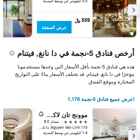
5.0 كيلومتر عن وسط المدينة
الأسبوع
Y
خلال
الذي
آخر
يعرض
559 ﷼
3
متوسط
أيام
عرض الصفقة
سعر
غرفة
أرخص فنادق 5-نجمة في دا نانغ, فيتنام
هذه هي فنادق 5-نجمة بأقل الأسعار التي وجدها مستخدمونا
مؤخرًا في دا نانغ, فيتنام. قد تختلف الأسعار بناءً على التواريخ
المختارة وموقع الفندق.
اعرض جميع فنادق 5-نجمة 1,176
موونج تان لاكشري سونج هان هوتل
5 نجوم
ممتاز 8.0
115 Nguyen Van Linh, دا نانغ, فيتنام
1.4 كيلومتر عن وسط المدينة