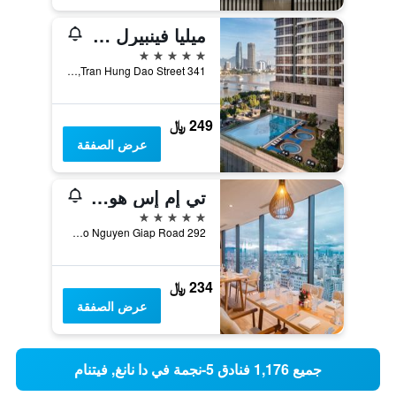
ميليا فينبيرل دانانج ريفرفرونت
5 نجوم
341 Tran Hung Dao Street, دا نانغ, فيتنام
249 ﷼
عرض الصفقة
تي إم إس هوتل دا نانج بيتش
5 نجوم
292 Vo Nguyen Giap Road, دا نانغ, فيتنام
234 ﷼
عرض الصفقة
جميع 1,176 فنادق 5-نجمة في دا نانغ, فيتنام