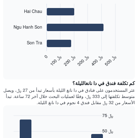
سعر
الأسبوع
غرفة
يتضمن
Bar
Chart
Hai Chau
المخطط
graphic.
chart
with
1
3
محور
Ngu Hanh Son
bars.
X
الذي
يعرض
Son Tra
يعرض
المخطط
أيام
التالي
الأسبوع.
﷼
0
﷼
﷼
﷼
﷼
متوسط
5
0
0
2
0
0
4
0
0
1
0
0
3
0
0
يتضمن
End
سعر
المخطط
of
غرفة
التالي
interactive
في
chart
1
كم تكلفة فندق في دا نانغالليلة؟
الأحياء
محور
المجاورة
عثر المستخدمون على فنادق في دا نانغ الليلة بأسعار تبدأ من 27 ﷼، ويصل
Y
يتضمن
متوسط تكلفتها إلى 333 ﷼، وفقًا لعمليات البحث خلال آخر 72 ساعة. تبدأ
الذي
المخطط
الأسعار من 32 ﷼ مقابل فندق 4 نجوم في دا نانغ الليلة.
يعرض
التالي
متوسط
1
سعر
75 ﷼
محور
غرفة
Bar
Chart
X
graphic.
chart
الذي
50 ﷼
with
يعرض
4