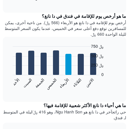
of
التالي
interactive
متوسط
chart
سعر
ما هو أرخص يوم للإقامة في فندق في دا نانغ؟
غرفة
أرخص يوم للإقامة في دا نانغ هو الأربعاء (566 ﷼). من ناحية أخرى، يمكن
كل
للمسافرين توقع دفع أعلى سعر في الخميس، عندما يكون السعر المتوسط
شهر
لليلة الواحدة 660 ﷼.
يتضمن
المخطط
750 ﷼
1
Bar
محور
Chart
500 ﷼
graphic.
chart
X
with
الذي
250 ﷼
7
يعرض
bars.
0
الشهور.
الاثنين
الثلاثاء
الأربعاء
الخميس
الجمعة
السبت
الأحد
يتضمن
يعرض
المخطط
المخطط
End
التالي
of
التالي
interactive
1
متوسط
chart
محور
سعر
ما هي أحياء دا نانغ الأكثر شعبية للإقامة فيها؟
Y
غرفة
حي رائجآخر في دا نانغ هو Ngu Hanh Son، وهو 416 ﷼/ليلة في المتوسط
الذي
كل
​​لـ فندق.
يعرض
يوم
متوسط
في