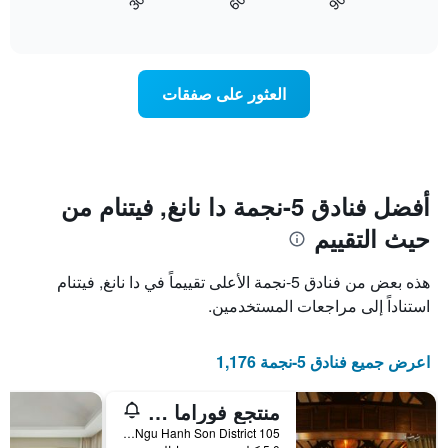
90
30
60
كيفية
End
آخر
المخطط
of
تغير
3
interactive
1
سعر
chart
أيام
محور
غرفة
X
عند
العثور على صفقات
الذي
اقتراب
يعرض
تاريخ
فئات
الإقامة
الفنادق
يتضمن
بالنجوم.
المخطط
يتضمن
1
أفضل فنادق 5-نجمة دا نانغ, فيتنام من
المخطط
محور
1
حيث التقييم
X
محور
الذي
Y
يعرض
هذه بعض من فنادق 5-نجمة الأعلى تقييماً في دا نانغ, فيتنام
الذي
عدد
يعرض
استناداً إلى مراجعات المستخدمين.
الأيام
متوسط
قبل
سعر
الإقامة
غرفة
اعرض جميع فنادق 5-نجمة 1,176
يتضمن
في
المخطط
عطلة
التالي
منتجع فوراما دانانغ
نهاية
1
105 Vo Nguyen Giap Street, Khue My Ward, Ngu Hanh Son District, دا نانغ, فيتنام
هذا
محور