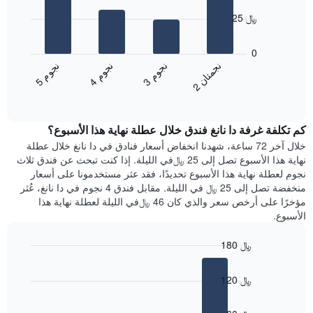
متوسط
bars.
25 ﷼
سعر
غرفة
يعرض
يتضمن
المخطط
0
المخطط
التالي
ن
ن
ن
م
ن
م
ن
م
التالي
متوسط
3
ج
و
4
ج
و
5
ج
و
2
ج
م
ت
ا
1
End
سعر
of
محور
الغرفة
interactive
Y
هذه
chart
الذي
كم تكلفة غرفة دا نانغ فندق خلال عطلة نهاية هذا الأسبوع؟
الليلة
يعرض
الذي
خلال آخر 72 ساعة، شهدنا انخفاض أسعار فنادق في دا نانغ خلال عطلة
الأحياء
عُثر
نهاية هذا الأسبوع تصل إلى 25 ﷼في الليلة. إذا كنت تبحث عن فندق ثلاث
الأكثر
عليه
نجوم لعطلة نهاية هذا الأسبوع تحديدًا، فقد عثر مستخدمونا على أسعار
شعبية
خلال
منخفضة تصل إلى 25 ﷼ في الليلة. مقابل فندق 4 نجوم في دا نانغ، عُثر
آخر
مؤخرًا على أرخص سعر والذي كان 46 ﷼في الليلة لعطلة نهاية هذا
3
الأسبوع.
أيام
مع
180 ﷼
التصنيف
Bar
حسب
Chart
graphic.
chart
النجوم
120 ﷼
with
يتضمن
4
المخطط
bars.