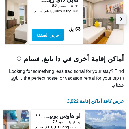
2 نجمتين
ممتاز 8.2
160 Bach Dang, دا نانغ, فيتنام
63 ﷼
عرض الصفقة
أماكن إقامة أخرى في دا نانغ, فيتنام
Looking for something less traditional for your stay? Find
the perfect hostel or vacation rental for your trip in دا نانغ,
فيتنام.
عرض كافة أماكن إقامة 3,922
لو هاوس بوتيك هوتل
3 نجوم
جيد 7.6
85 - 87 Ha Bong, دا نانغ, فيتنام