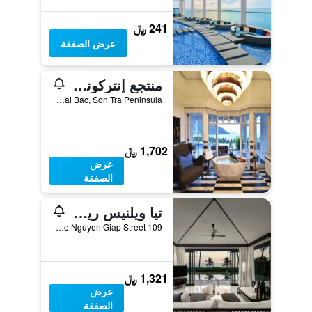
241 ﷼
عرض الصفقة
منتجع إنتركونتيننتال دانانج صن بيننسولا
Bai Bac, Son Tra Peninsula, دا نانغ, فيتنام
1,702 ﷼
عرض
الصفقة
تيا ويلنيس ريزورت - سبا جمن الخدمات
109 Vo Nguyen Giap Street, دا نانغ, فيتنام
1,321 ﷼
عرض
الصفقة