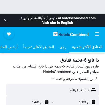
ar.hotelscombined.com
متوفر أيضاً باللغة الإنجليزية.
Visit site in English
رؤى
الفنادق الأعلى تقييماً
أرخص الفنا
دا نانغ 5-نجمة فنادق
قارن بين أسعار فنادق 5-نجمة في دا نانغ، فيتنام من مئات
مواقع السفر على HotelsCombined.
2 من الضيوف، غرفة واحدة
دا نانغ، فيتنام
خ 13/8
-
ج 14/8