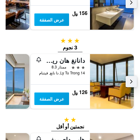
156 ﷼
عرض الصفقة
3 نجوم
3 نجوم
دانانغ هان ريفر هوتل
3 نجوم
ممتاز 8.3
14 Ly Tu Trong, دا نانغ, فيتنام
126 ﷼
عرض الصفقة
2 نجمتين
نجمتين أو أقل
هابي داي ريفرسايد هوتل آند سبا دانانج