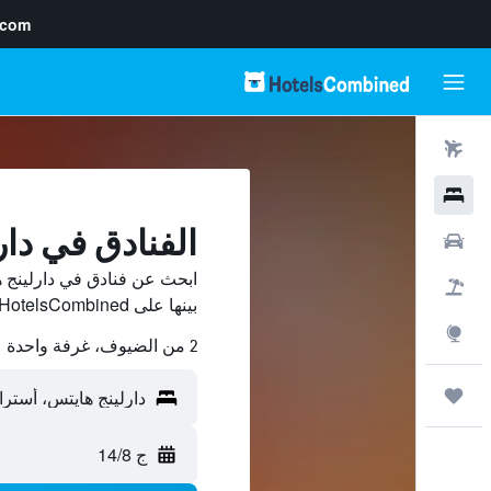
.com
رحلات طيران
فنادق
الفنادق في دا
سيارات
ابحث عن فنادق في دارلينج 
حزم العروض
بينها على HotelsCombined ووفّر.
استكشاف
2 من الضيوف، غرفة واحدة
رحلات
ج 14/8