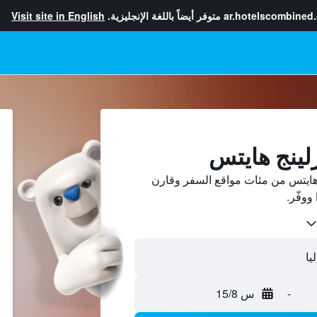
ar.hotelscombined
متوفر أيضاً باللغة الإنجليزية.
Visit site in English
رلينج هايتس
هايتس من مئات مواقع السفر وقارن
-
س 15/8