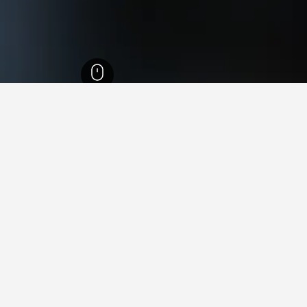
د
23,023
دارلينج هايتس
 في دارلينج هايتس
فيها عند زيارة كوينزلاند؟
رون زيارة بريسبان عند زيارة كوينزلاند. يعد كولانغاتا أيضاً خياراً رائجاً