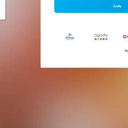
بحث
يد