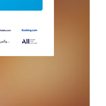
...والمز