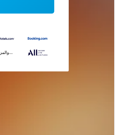
...والمز