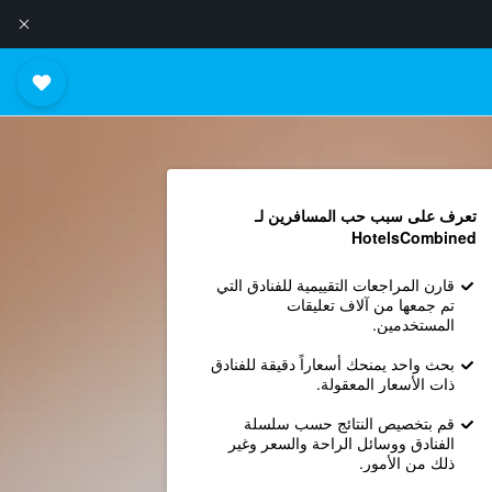
تعرف على سبب حب المسافرين لـ
HotelsCombined
قارن المراجعات التقييمية للفنادق التي
تم جمعها من آلاف تعليقات
المستخدمين.
بحث واحد يمنحك أسعاراً دقيقة للفنادق
ذات الأسعار المعقولة.
قم بتخصيص النتائج حسب سلسلة
الفنادق ووسائل الراحة والسعر وغير
ذلك من الأمور.