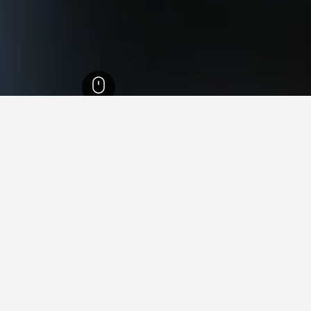
في دوميتز
 فيرين ريزيدنس
, مكلنبورغ فوربومرن, ألمانيا