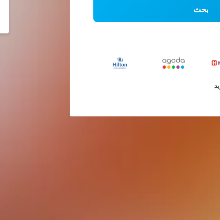
بحث
يد