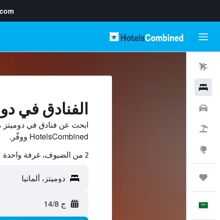
.com
رحلات طيران
فنادق
الفنادق في دوم
سيارات
ابحث عن فنادق في دوميتز م
حزم العروض
HotelsCombined ووفّر.
استكشاف
2 من الضيوف، غرفة واحدة
رحلات
ج 14/8
العَرَبِيَّة