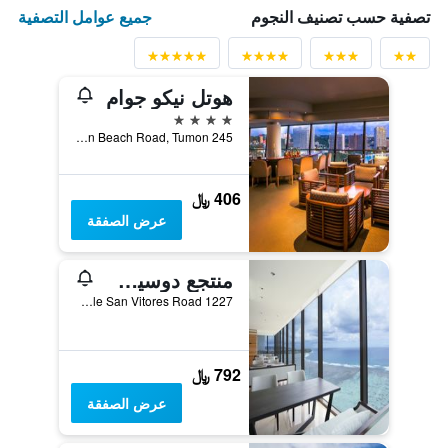
جميع عوامل التصفية
تصفية حسب تصنيف النجوم
هوتل نيكو جوام
4 نجوم
245 Gun Beach Road, Tumon, تاموننغ, غوام
406 ﷼
عرض الصفقة
منتجع دوسيت ثاني غوام
1227 Pale San Vitores Road, تاموننغ, غوام
792 ﷼
عرض الصفقة