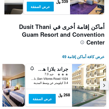
339 ﷼
عرض الصفقة
أماكن إقامة أخرى في Dusit Thani
Guam Resort and Convention
Center
عرض كافة أماكن إقامة 49
جراند بلازا هوتل
3 نجوم
جيد 7.0
1024 San Vitores Road, تاموننغ, غوام
3.4 كيلومتر عن وسط المدينة
268 ﷼
عرض الصفقة