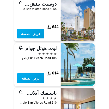
دوسيت بيتش ريزورت جوام
1255 Pale San Vitores Road, تاموننغ, غوام
644 ﷼
عرض الصفقة
لوت هوتل جوام
5 نجوم
185 Gun Beach Road, تاموننغ, غوام
614 ﷼
عرض الصفقة
باسيفيك أيلاندز كلوب جوام
4 نجوم
210 Pale San Vitores Road, تاموننغ, غوام