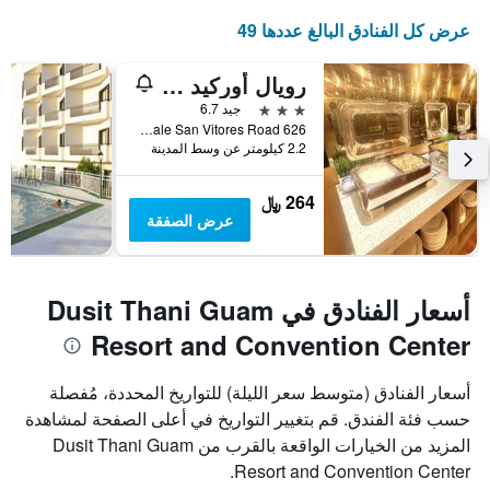
عرض كل الفنادق البالغ عددها 49
رويال أوركيد جوام هوتل
3 نجوم
جيد 6.7
626 Pale San Vitores Road, تاموننغ, غوام
2.2 كيلومتر عن وسط المدينة
264 ﷼
عرض الصفقة
أسعار الفنادق في Dusit Thani Guam
Resort and Convention Center
أسعار الفنادق (متوسط سعر الليلة) للتواريخ المحددة، مُفصلة
حسب فئة الفندق. قم بتغيير التواريخ في أعلى الصفحة لمشاهدة
المزيد من الخيارات الواقعة بالقرب من Dusit Thani Guam
Resort and Convention Center.