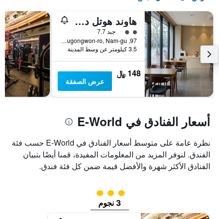
هاوند هوتل دايجو
تقييم فئة 2
جيد 7.7
97, Duryugongwon-ro, Nam-gu, ديغو, كوريا الجنوبية
3.5 كيلومتر عن وسط المدينة
148 ﷼
عرض الصفقة
أسعار الفنادق في E-World
نظرة عامة على متوسط أسعار الفنادق في E-World حسب فئة
الفندق. لنوفر المزيد من المعلومات المفيدة، قمنا أيضًا بتبيان
الفنادق الأكثر شهرة والأفضل قيمة ضمن كل فئة فندق.
تقييم فئة 3
3 نجوم