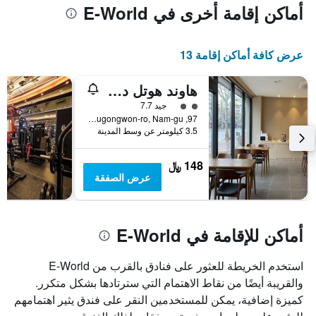
أماكن إقامة أخرى في E-World
عرض كافة أماكن إقامة 13
هاوند هوتل دايجو
تقييم فئة 2
جيد 7.7
97, Duryugongwon-ro, Nam-gu, ديغو, كوريا الجنوبية
3.5 كيلومتر عن وسط المدينة
148 ﷼
عرض الصفقة
أماكن للإقامة في E-World
استخدم الخريطة للعثور على فنادق بالقرب من E-World
والقريبة أيضًا من نقاط الاهتمام التي سترتادها بشكل متكرر.
كميزة إضافية، يمكن للمستخدمين النقر على فندق يثير اهتمامهم