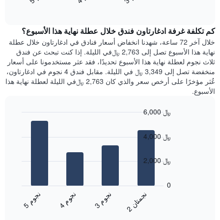
End
سعر
1
of
الغرفة
interactive
محور
هذه
chart
Y
كم تكلفة غرفة ادغارتاون فندق خلال عطلة نهاية هذا الأسبوع؟
الليلة
الذي
الذي
خلال آخر 72 ساعة، شهدنا انخفاض أسعار فنادق في ادغارتاون خلال عطلة
يعرض
عُثر
نهاية هذا الأسبوع تصل إلى 2,763 ﷼في الليلة. إذا كنت تبحث عن فندق
متوسط
عليه
ثلاث نجوم لعطلة نهاية هذا الأسبوع تحديدًا، فقد عثر مستخدمونا على أسعار
سعر
خلال
منخفضة تصل إلى 3,349 ﷼ في الليلة. مقابل فندق 4 نجوم في ادغارتاون،
غرفة
آخر
عُثر مؤخرًا على أرخص سعر والذي كان 2,763 ﷼في الليلة لعطلة نهاية هذا
3
الأسبوع.
أيام
مع
6,000 ﷼
التصنيف
Bar
حسب
Chart
graphic.
chart
النجوم
4,000 ﷼
with
يتضمن
4
المخطط
bars.
2,000 ﷼
1
محور
يعرض
X
المخطط
0
التي
التالي
ن
ن
ن
م
ن
م
ن
م
تعرض
متوسط
3
ج
و
4
ج
و
5
ج
و
2
ج
م
ت
ا
فئات
End
سعر
of
الفنادق