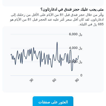
الغرفة
interactive
بالنجوم.
خلال
chart
يتضمن
متى يجب عليك حجز فندق في ادغارتاون؟
عطلة
المخطط
نهاية
وفّر من خلال حجز فندق قبل 81 من الأيام على الأقل من رحلتك إلى
1
هذا
ادغارتاون. لقد كان أقل سعر عُثر عليه عند الحجز قبل 81 من الأيام هو
محور
الأسبوع
685 ﷼ في الليلة.
Y
الذي
الذي
عُثر
6,000 ﷼
يعرض
عليه
متوسط
Line
Chart
خلال
graphic.
chart
سعر
آخر
with
4,000 ﷼
الغرفة
3
90
هذه
أيام
data
الليلة
points.
مع
2,000 ﷼
الذي
التصنيف
عُثر
حسب
يعرض
عليه
النجوم
المخطط
0
خلال
التالي
يتضمن
60
90
30
آخر
كيفية
المخطط
End
3
of
1
تغير
interactive
أيام
سعر
محور
chart
X
غرفة
عند
الذي
العثور على صفقات
يعرض
اقتراب