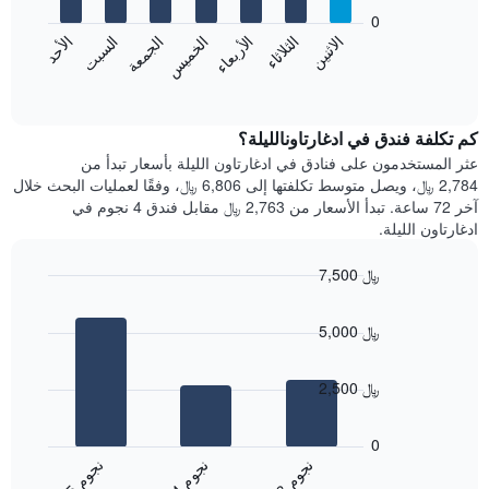
يعرض
bars.
0
الشهور.
الاثنين
الخميس
الأحد
الأربعاء
السبت
الثلاثاء
الجمعة
يتضمن
يعرض
المخطط
المخطط
End
التالي
of
التالي
interactive
1
متوسط
chart
محور
سعر
كم تكلفة فندق في ادغارتاونالليلة؟
Y
غرفة
عثر المستخدمون على فنادق في ادغارتاون الليلة بأسعار تبدأ من
الذي
كل
2,784 ﷼، ويصل متوسط تكلفتها إلى 6,806 ﷼، وفقًا لعمليات البحث خلال
يعرض
يوم
آخر 72 ساعة. تبدأ الأسعار من 2,763 ﷼ مقابل فندق 4 نجوم في
متوسط
في
ادغارتاون الليلة.
سعر
الأسبوع
غرفة
يتضمن
7,500 ﷼
المخطط
Bar
1
Chart
graphic.
chart
محور
5,000 ﷼
with
X
3
الذي
bars.
يعرض
2,500 ﷼
أيام
يعرض
الأسبوع.
المخطط
0
يتضمن
التالي
ن
م
ن
م
ن
م
المخطط
متوسط
4
ج
و
3
ج
و
5
ج
و
التالي