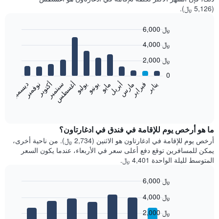
(5,126 ﷼).
6,000 ﷼
Bar
Chart
4,000 ﷼
graphic.
chart
with
2,000 ﷼
12
bars.
0
فبراير
مايو
أغسطس
نوفمبر
يناير
أبريل
يوليو
أكتوبر
مارس
يونيو
سبتمبر
ديسمبر
يعرض
المخطط
End
of
التالي
interactive
متوسط
chart
سعر
ما هو أرخص يوم للإقامة في فندق في ادغارتاون؟
غرفة
أرخص يوم للإقامة في ادغارتاون هو الاثنين (2,734 ﷼). من ناحية أخرى،
كل
يمكن للمسافرين توقع دفع أعلى سعر في الأربعاء، عندما يكون السعر
شهر
المتوسط لليلة الواحدة 4,401 ﷼.
يتضمن
المخطط
6,000 ﷼
1
Bar
محور
Chart
4,000 ﷼
graphic.
chart
X
with
الذي
2,000 ﷼
7