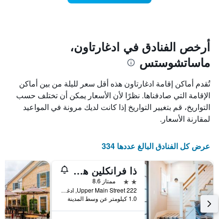
تاريخ
فئات
الإقامة
الفنادق
يتضمن
بالنجوم.
يتضمن
المخطط
1
المخطط
أرخص الفنادق في ادغارتاون،
1
محور
ماساتشوستس
X
محور
Y
الذي
الذي
يعرض
تُقدم أماكن إقامة ادغارتاون هذه أقل سعر لليلة من بين أماكن
عدد
يعرض
الإقامة التي صادفناها. نظرًا لأن الأسعار يمكن أن تختلف حسب
الأيام
متوسط
التواريخ، قم بتغيير التواريخ إذا كانت لديك مرونة في المواعيد
قبل
سعر
غرفة
الإقامة
لمقارنة الأسعار.
في
يتضمن
عطلة
المخطط
نهاية
التالي
عرض كل الفنادق البالغ عددها 334
1
هذا
محور
الأسبوع
ذا فرانكلين هوتل مارثاز فاينيارد
Y
خلال
آخر
الذي
2 نجمتين
ممتاز 8.6
3
يعرض
222 Upper Main Street, ادغارتاون, MA, الولايات المتحدة الأميريكية
1.0 كيلومتر عن وسط المدينة
أيام
متوسط
سعر
غرفة