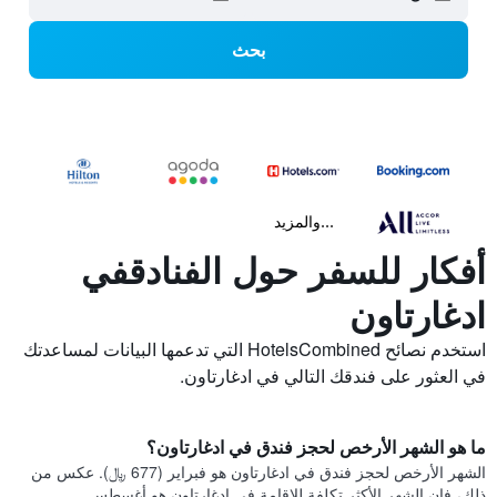
بحث
...والمزيد
أفكار للسفر حول الفنادقفي
ادغارتاون
استخدم نصائح HotelsCombined التي تدعمها البيانات لمساعدتك
في العثور على فندقك التالي في ادغارتاون.
ما هو الشهر الأرخص لحجز فندق في ادغارتاون؟
الشهر الأرخص لحجز فندق في ادغارتاون هو فبراير (677 ﷼). عكس من
ذلك، فإن الشهر الأكثر تكلفة للإقامة في ادغارتاون هو أغسطس