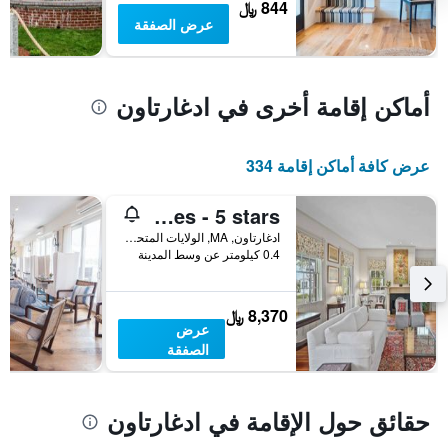
844 ﷼
عرض الصفقة
أماكن إقامة أخرى في ادغارتاون
عرض كافة أماكن إقامة 334
Captain Morse House - Luxury, Waterfront, Town, & Beaches - 5 stars
ادغارتاون, MA, الولايات المتحدة الأميريكية
0.4 كيلومتر عن وسط المدينة
8,370 ﷼
عرض
الصفقة
حقائق حول الإقامة في ادغارتاون