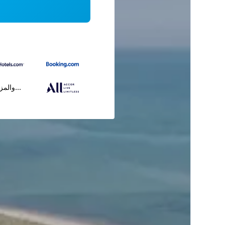
...والمز