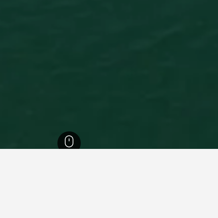
1,006,
ماساتشوستس
15,619
ادغارتاون
334
ادغارتاون
308
يجارات العطلات في ادغارتاون