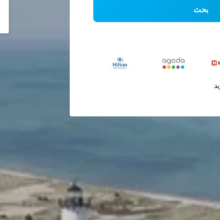
بحث
يد