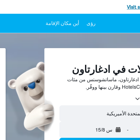
Visit 
رؤى
أين مكان الإقامة
ات في ادغارتاون
ادغارتاون، ماساتشوستس من مئات
لمتحدة الأميريكية
-
س 15/8