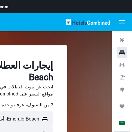
.com
رحلات طيران
فنادق
سيارات
Beach
حزم العروض
استكشاف
مواقع السفر على HotelsCombined وقارن بينها ووفّر.
2 من الضيوف، غرفة واحدة
رحلات
العَرَبِيَّة