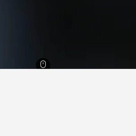
ث ويلز
37,005
Emerald Beach
45
Emerald Beach
40
Emera