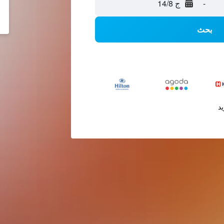
-
ج 14/8
بحث
يد