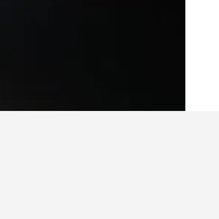
الصفحة الرئيسية
أستراليا
108,577
نيو ساو
أماكن إقامة أخرى في ld Beach