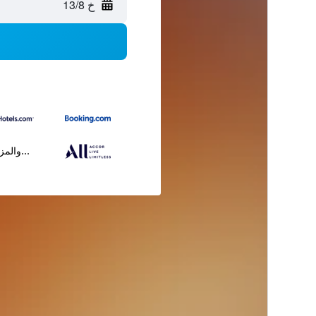
خ 13/8
...والمز