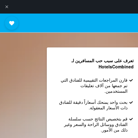
تعرف على سبب حب المسافرين لـ
HotelsCombined
قارن المراجعات التقييمية للفنادق التي
تم جمعها من آلاف تعليقات
المستخدمين.
بحث واحد يمنحك أسعاراً دقيقة للفنادق
ذات الأسعار المعقولة.
قم بتخصيص النتائج حسب سلسلة
الفنادق ووسائل الراحة والسعر وغير
ذلك من الأمور.