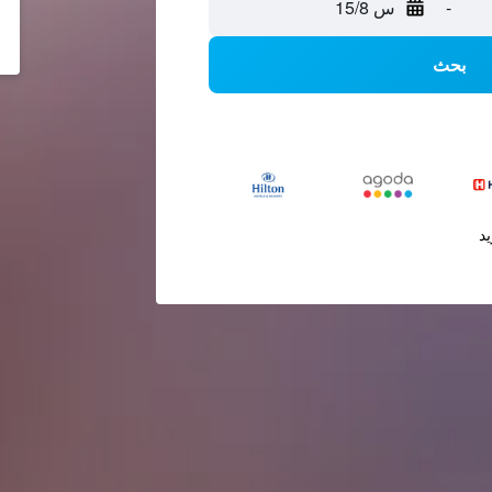
-
س 15/8
بحث
يد