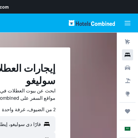
.com
رحلات طيران
فنادق
إيجارات العطلا
سيارات
سوليغو
حزم العروض
ابحث عن بيوت العطلات في فا
استكشاف
مواقع السفر على HotelsCombined وقارن بينها ووفّر.
2 من الضيوف، غرفة واحدة
رحلات
العَرَبِيَّة