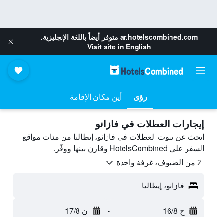
ar.hotelscombined.com
متوفر أيضاً باللغة الإنجليزية.
Visit site in English
رؤى
أين مكان الإقامة
إيجارات العطلات في فازانو
ابحث عن بيوت العطلات في فازانو، إيطاليا من مئات مواقع
السفر على HotelsCombined وقارن بينها ووفّر.
2 من الضيوف، غرفة واحدة
فازانو، إيطاليا
ح 16/8
-
ن 17/8