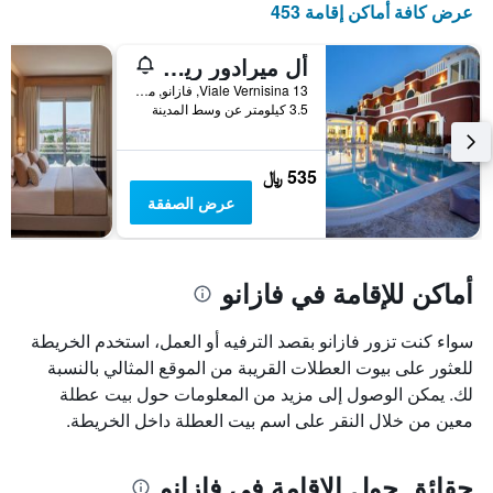
عرض كافة أماكن إقامة 453
الذي
يعرض
أيام
أل ميرادور ريزورت
الأسبوع.
Viale Vernisina 13, فازانو, مقاطعة برينديزي, إيطاليا
يتضمن
3.5 كيلومتر عن وسط المدينة
المخطط
التالي
1
535 ﷼
محور
عرض الصفقة
Y
الذي
يعرض
متوسط
أماكن للإقامة في فازانو
سعر
غرفة
سواء كنت تزور فازانو بقصد الترفيه أو العمل، استخدم الخريطة
للعثور على بيوت العطلات القريبة من الموقع المثالي بالنسبة
لك. يمكن الوصول إلى مزيد من المعلومات حول بيت عطلة
معين من خلال النقر على اسم بيت العطلة داخل الخريطة.
حقائق حول الإقامة في فازانو