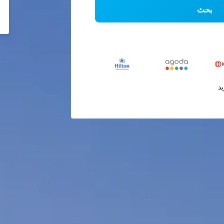
بحث
يد