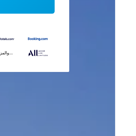
...والمز