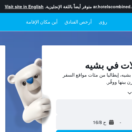
ar.hotelscombined
متوفر أيضاً باللغة الإنجليزية.
Visit site in English
رؤى
أرخص الفنادق
أين مكان الإقامة
ات في بشيه
شيه، إيطاليا من مئات مواقع السفر
-
ح 16/8