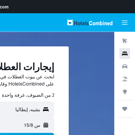
.com
رحلات طيران
فنادق
إيجارات العطل
سيارات
ابحث عن بيوت العطلات في ب
حزم العروض
على HotelsCombined وقارن بينها ووفّر.
استكشاف
2 من الضيوف، غرفة واحدة
رحلات
س 15/8