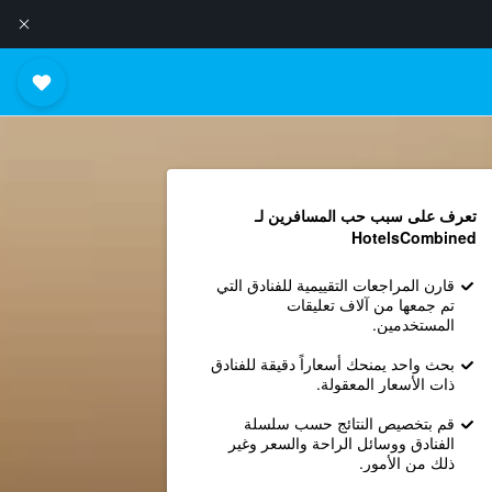
تعرف على سبب حب المسافرين لـ
HotelsCombined
قارن المراجعات التقييمية للفنادق التي
تم جمعها من آلاف تعليقات
المستخدمين.
بحث واحد يمنحك أسعاراً دقيقة للفنادق
ذات الأسعار المعقولة.
قم بتخصيص النتائج حسب سلسلة
الفنادق ووسائل الراحة والسعر وغير
ذلك من الأمور.