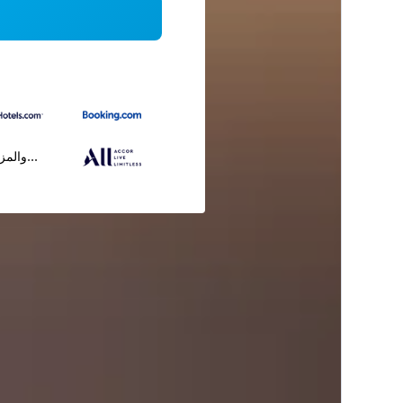
...والمز