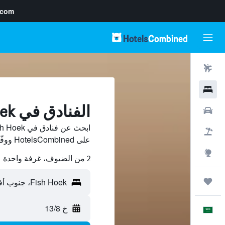
.com
رحلات طيران
فنادق
الفنادق في Fish Hoek
سيارات
حزم العروض
على HotelsCombined ووفّر.
استكشاف
2 من الضيوف، غرفة واحدة
رحلات
خ 13/8
العَرَبِيَّة