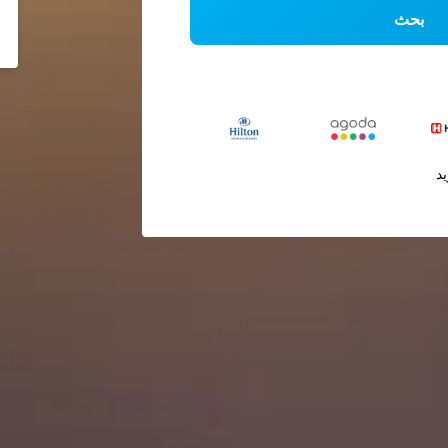
بحث
يد