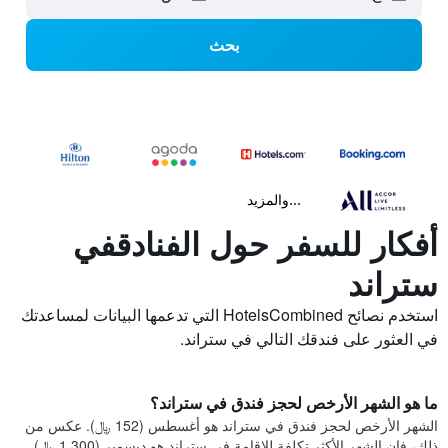
بحث
...والمزيد
أفكار للسفر حول الفنادقفي
ستراند
استخدم نصائح HotelsCombined التي تدعمها البيانات لمساعدتك
في العثور على فندقك التالي في ستراند.
ما هو الشهر الأرخص لحجز فندق في ستراند؟
الشهر الأرخص لحجز فندق في ستراند هو أغسطس (152 ﷼). عكس من
ذلك، فإن الشهر الأكثر تكلفة للإقامة في ستراند هو ديسمبر (1,300 ﷼).