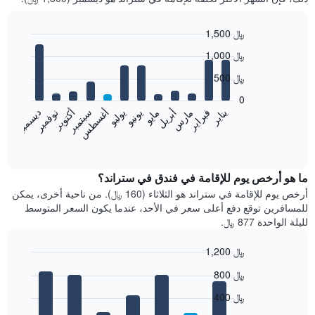
1,500 ﷼
Bar
Chart
1,000 ﷼
graphic.
chart
with
500 ﷼
12
bars.
0
فبراير
مايو
أغسطس
نوفمبر
يناير
أبريل
يوليو
أكتوبر
مارس
يونيو
سبتمبر
ديسمبر
يعرض
المخطط
End
of
التالي
interactive
متوسط
chart
سعر
ما هو أرخص يوم للإقامة في فندق في ستراند؟
غرفة
أرخص يوم للإقامة في ستراند هو الثلاثاء (160 ﷼). من ناحية أخرى، يمكن
كل
للمسافرين توقع دفع أعلى سعر في الأحد، عندما يكون السعر المتوسط
شهر
لليلة الواحدة 877 ﷼.
يتضمن
المخطط
1,200 ﷼
1
Bar
محور
Chart
800 ﷼
graphic.
chart
X
with
الذي
400 ﷼
7
يعرض
bars.