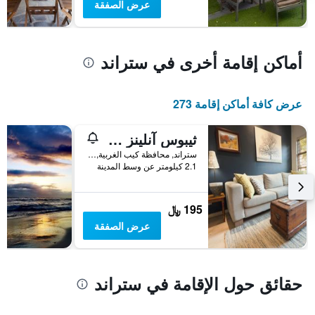
عرض الصفقة
أماكن إقامة أخرى في ستراند
عرض كافة أماكن إقامة 273
ثيبوس آنلينز سيلف كاترينغ أبارتمنتس
ستراند, محافظة كيب الغربية, جنوب أفريقيا
2.1 كيلومتر عن وسط المدينة
195 ﷼
عرض الصفقة
حقائق حول الإقامة في ستراند