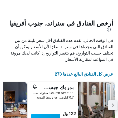
تاريخ
يتضمن
الإقامة
المخطط
1
يتضمن
محور
المخطط
Y
1
أرخص الفنادق في ستراند، جنوب أفريقيا
الذي
محور
X
يعرض
الذي
متوسط
في الوقت الحالي، تقدم هذه الفنادق أقل سعر لليلة من بين
سعر
يعرض
عدد
الغرفة
الفنادق التي وجدناها في ستراند. نظرًا لأن الأسعار يمكن أن
هذه
الأيام
تختلف حسب التواريخ، قم بتغيير التواريخ إذا كانت لديك مرونة
قبل
الليلة
في المواعيد لمقارنة الأسعار.
الذي
الإقامة
عُثر
يتضمن
عليه
المخطط
عرض كل الفنادق البالغ عددها 273
خلال
التالي
1
آخر
3
محور
بدروك جيست ستوديوز
Y
أيام
11 Church Street, ستراند, محافظة كيب الغربية, جنوب أفريقيا
الذي
0.7 كيلومتر عن وسط المدينة
يعرض
متوسط
سعر
122 ﷼
غرفة