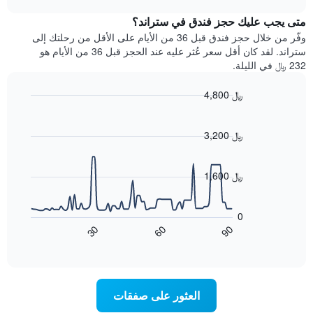
1
هذه
chart
محور
متى يجب عليك حجز فندق في ستراند؟
الليلة
Y
الذي
وفّر من خلال حجز فندق قبل 36 من الأيام على الأقل من رحلتك إلى
الذي
عُثر
ستراند. لقد كان أقل سعر عُثر عليه عند الحجز قبل 36 من الأيام هو
يعرض
عليه
232 ﷼ في الليلة.
متوسط
خلال
سعر
آخر
4,800 ﷼
غرفة
3
Line
Chart
أيام
graphic.
chart
مع
with
3,200 ﷼
التصنيف
90
حسب
data
points.
النجوم
1,600 ﷼
يتضمن
يعرض
المخطط
1
المخطط
0
محور
التالي
60
90
30
X
كيفية
End
of
تغير
التي
interactive
سعر
تعرض
chart
فئات
غرفة
عند
الفنادق
العثور على صفقات
اقتراب
بالنجوم.