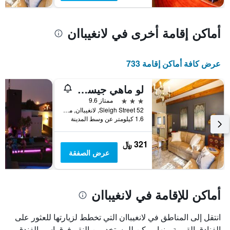
أماكن إقامة أخرى في لانغيباان
عرض كافة أماكن إقامة 733
لو ماهي جيست هاوس
3 نجوم
ممتاز 9.6
52 Sleigh Street, لانغيباان, محافظة كيب الغربية, جنوب أفريقيا
1.6 كيلومتر عن وسط المدينة
321 ﷼
عرض الصفقة
أماكن للإقامة في لانغيباان
انتقل إلى المناطق في لانغيباان التي تخطط لزيارتها للعثور على
الفنادق القريبة منها. يمكن للمستخدمين النقر فوق اسم الفندق