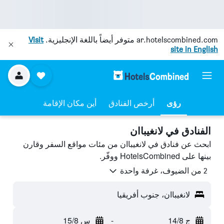
ar.hotelscombined.com
متوفر أيضاً باللغة الإنجليزية.
Visit
site in English
رؤى
أرخص الفنادق
أين مكان الإقامة
الفنادق في لانغيباان
ابحث عن فنادق في لانغيباان من مئات مواقع السفر وقارن
بينها على HotelsCombined ووفّر.
2 من الضيوف، غرفة واحدة
لانغيباان، جنوب أفريقيا
ج 14/8
-
س 15/8