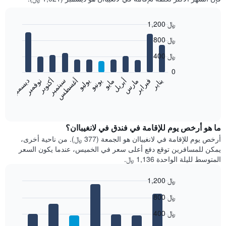
1,200 ﷼
Bar
Chart
800 ﷼
graphic.
chart
with
400 ﷼
12
bars.
0
فبراير
مايو
أغسطس
نوفمبر
يناير
أبريل
يوليو
أكتوبر
مارس
يونيو
سبتمبر
ديسمبر
يعرض
المخطط
End
of
التالي
interactive
متوسط
chart
سعر
ما هو أرخص يوم للإقامة في فندق في لانغيباان؟
غرفة
أرخص يوم للإقامة في لانغيباان هو الجمعة (377 ﷼). من ناحية أخرى،
كل
يمكن للمسافرين توقع دفع أعلى سعر في الخميس، عندما يكون السعر
شهر
المتوسط لليلة الواحدة 1,136 ﷼.
يتضمن
المخطط
1,200 ﷼
1
Bar
محور
Chart
800 ﷼
graphic.
chart
X
with
الذي
400 ﷼
7
يعرض
bars.