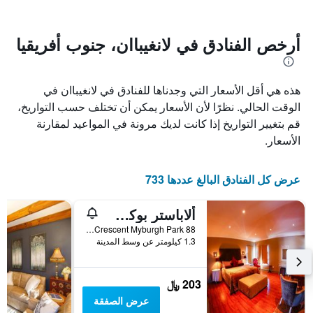
يتضمن
بالنجوم.
يتضمن
المخطط
1
المخطط
أرخص الفنادق في لانغيباان، جنوب أفريقيا
1
محور
X
محور
Y
الذي
هذه هي أقل الأسعار التي وجدناها للفنادق في لانغيباان في
الذي
يعرض
عدد
يعرض
الوقت الحالي. نظرًا لأن الأسعار يمكن أن تختلف حسب التواريخ،
الأيام
متوسط
قم بتغيير التواريخ إذا كانت لديك مرونة في المواعيد لمقارنة
قبل
سعر
الأسعار.
غرفة
الإقامة
في
يتضمن
عطلة
المخطط
عرض كل الفنادق البالغ عددها 733
نهاية
التالي
1
هذا
محور
الأسبوع
ألاباستر بوكس بي آند بي
Y
خلال
88 Tortilers Crescent Myburgh Park, لانغيباان, محافظة كيب الغربية, جنوب أفريقيا
آخر
الذي
1.3 كيلومتر عن وسط المدينة
3
يعرض
أيام
متوسط
سعر
203 ﷼
غرفة
عرض الصفقة