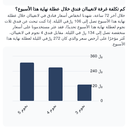
1
هذه
chart
محور
كم تكلفة غرفة لانغيباان فندق خلال عطلة نهاية هذا الأسبوع؟
الليلة
Y
الذي
خلال آخر 72 ساعة، شهدنا انخفاض أسعار فنادق في لانغيباان خلال عطلة
الذي
عُثر
نهاية هذا الأسبوع تصل إلى 106 ﷼في الليلة. إذا كنت تبحث عن فندق ثلاث
يعرض
عليه
نجوم لعطلة نهاية هذا الأسبوع تحديدًا، فقد عثر مستخدمونا على أسعار
متوسط
خلال
منخفضة تصل إلى 134 ﷼ في الليلة. مقابل فندق 4 نجوم في لانغيباان،
سعر
آخر
عُثر مؤخرًا على أرخص سعر والذي كان 272 ﷼في الليلة لعطلة نهاية هذا
غرفة
3
الأسبوع.
أيام
مع
360 ﷼
التصنيف
Bar
حسب
Chart
graphic.
chart
النجوم
240 ﷼
with
يتضمن
3
المخطط
bars.
1
120 ﷼
محور
يعرض
X
المخطط
0
التي
التالي
ن
م
ن
م
ن
م
تعرض
متوسط
4
ج
و
3
ج
و
5
ج
و
فئات
End
سعر
of
الفنادق
الغرفة
interactive
بالنجوم.
خلال
chart