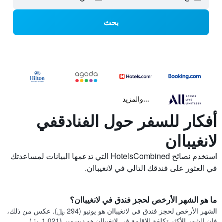
بحث
...والمزيد
أفكار للسفر حول الفنادقفي
لانغيباان
استخدم نصائح HotelsCombined التي تدعمها البيانات لمساعدتك
في العثور على فندقك التالي في لانغيباان.
ما هو الشهر الأرخص لحجز فندق في لانغيباان؟
الشهر الأرخص لحجز فندق في لانغيباان هو يونيو (294 ﷼). عكس من ذلك،
فإن الشهر الأكثر تكلفة للإقامة في لانغيباان هو ديسمبر (1,021 ﷼).