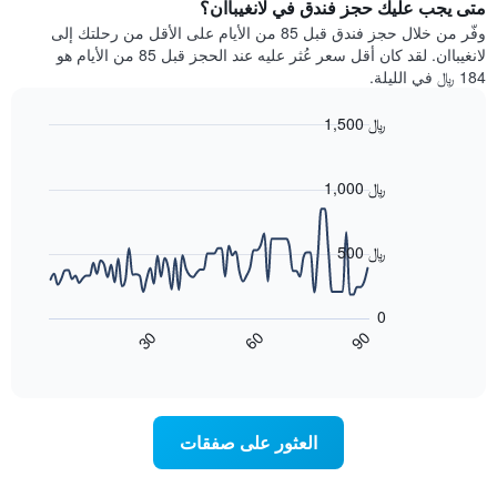
يتضمن
متى يجب عليك حجز فندق في لانغيباان؟
عطلة
المخطط
نهاية
وفّر من خلال حجز فندق قبل 85 من الأيام على الأقل من رحلتك إلى
1
هذا
لانغيباان. لقد كان أقل سعر عُثر عليه عند الحجز قبل 85 من الأيام هو
محور
الأسبوع
184 ﷼ في الليلة.
Y
الذي
الذي
عُثر
1,500 ﷼
يعرض
عليه
متوسط
Line
Chart
خلال
graphic.
chart
سعر
آخر
with
1,000 ﷼
الغرفة
3
90
هذه
أيام
data
الليلة
points.
مع
500 ﷼
الذي
التصنيف
عُثر
حسب
يعرض
عليه
النجوم
المخطط
0
خلال
التالي
يتضمن
60
90
30
آخر
كيفية
المخطط
End
3
of
1
تغير
interactive
أيام
سعر
محور
chart
X
غرفة
عند
الذي
العثور على صفقات
يعرض
اقتراب
تاريخ
فئات
الإقامة
الفنادق