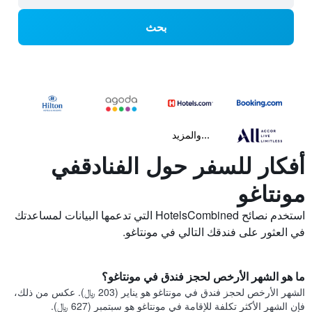
بحث
...والمزيد
أفكار للسفر حول الفنادقفي
مونتاغو
استخدم نصائح HotelsCombined التي تدعمها البيانات لمساعدتك
في العثور على فندقك التالي في مونتاغو.
ما هو الشهر الأرخص لحجز فندق في مونتاغو؟
الشهر الأرخص لحجز فندق في مونتاغو هو يناير (203 ﷼). عكس من ذلك،
فإن الشهر الأكثر تكلفة للإقامة في مونتاغو هو سبتمبر (627 ﷼).