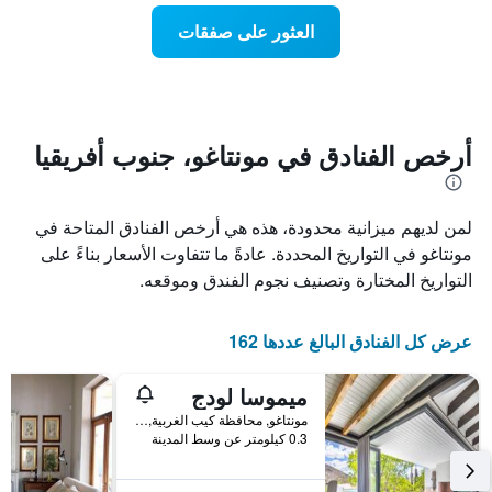
عطلة
المخطط
نهاية
العثور على صفقات
1
هذا
محور
الأسبوع
Y
الذي
الذي
عُثر
يعرض
عليه
متوسط
خلال
أرخص الفنادق في مونتاغو، جنوب أفريقيا
سعر
آخر
الغرفة
3
هذه
أيام
الليلة
لمن لديهم ميزانية محدودة، هذه هي أرخص الفنادق المتاحة في
مع
الذي
التصنيف
مونتاغو في التواريخ المحددة. عادةً ما تتفاوت الأسعار بناءً على
عُثر
حسب
التواريخ المختارة وتصنيف نجوم الفندق وموقعه.
عليه
النجوم
خلال
يتضمن
آخر
المخطط
عرض كل الفنادق البالغ عددها 162
3
1
أيام
محور
ميموسا لودج
X
الذي
مونتاغو, محافظة كيب الغربية, جنوب أفريقيا
يعرض
0.3 كيلومتر عن وسط المدينة
فئات
الفنادق