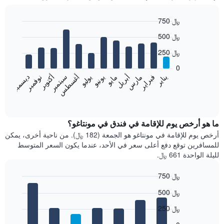
750 ﷼
Bar
Chart
500 ﷼
graphic.
chart
with
250 ﷼
12
bars.
0
فبراير
مايو
أغسطس
نوفمبر
يناير
أبريل
يوليو
أكتوبر
مارس
يونيو
سبتمبر
ديسمبر
يعرض
المخطط
End
of
التالي
interactive
متوسط
chart
سعر
ما هو أرخص يوم للإقامة في فندق في مونتاغو؟
غرفة
أرخص يوم للإقامة في مونتاغو هو الجمعة (182 ﷼). من ناحية أخرى، يمكن
كل
للمسافرين توقع دفع أعلى سعر في الأحد، عندما يكون السعر المتوسط
شهر
لليلة الواحدة 661 ﷼.
يتضمن
المخطط
750 ﷼
1
Bar
محور
Chart
500 ﷼
graphic.
chart
X
with
الذي
250 ﷼
7
يعرض
bars.