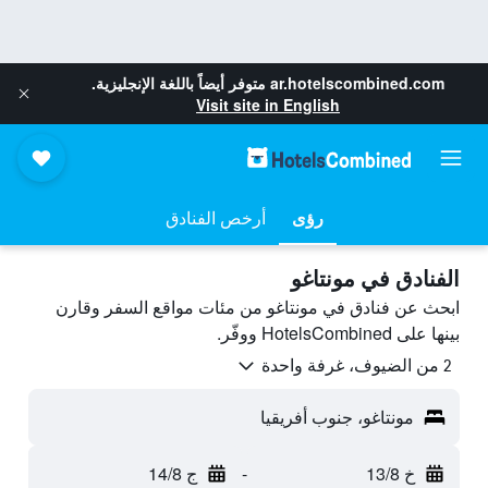
ar.hotelscombined.com
متوفر أيضاً باللغة الإنجليزية.
Visit site in English
رؤى
أرخص الفنادق
الفنادق في مونتاغو
ابحث عن فنادق في مونتاغو من مئات مواقع السفر وقارن
بينها على HotelsCombined ووفّر.
2 من الضيوف، غرفة واحدة
مونتاغو، جنوب أفريقيا
خ 13/8
-
ج 14/8