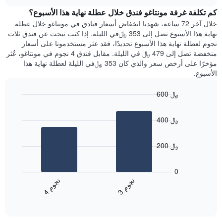
هذه
chart
محور
كم تكلفة غرفة مونتاغو فندق خلال عطلة نهاية هذا الأسبوع؟
الليلة
Y
الذي
خلال آخر 72 ساعة، شهدنا انخفاض أسعار فنادق في مونتاغو خلال عطلة
الذي
عُثر
نهاية هذا الأسبوع تصل إلى 353 ﷼في الليلة. إذا كنت تبحث عن فندق ثلاث
يعرض
عليه
نجوم لعطلة نهاية هذا الأسبوع تحديدًا، فقد عثر مستخدمونا على أسعار
متوسط
خلال
منخفضة تصل إلى 479 ﷼ في الليلة. مقابل فندق 4 نجوم في مونتاغو، عُثر
سعر
آخر
مؤخرًا على أرخص سعر والذي كان 353 ﷼في الليلة لعطلة نهاية هذا
غرفة
3
الأسبوع.
أيام
مع
600 ﷼
التصنيف
Bar
حسب
Chart
graphic.
chart
النجوم
400 ﷼
with
يتضمن
2
المخطط
bars.
1
200 ﷼
محور
يعرض
X
المخطط
0
التي
التالي
ن
م
ن
م
تعرض
متوسط
3
ج
و
4
ج
و
فئات
End
سعر
of
الفنادق
الغرفة
interactive
بالنجوم.
خلال
chart
يتضمن