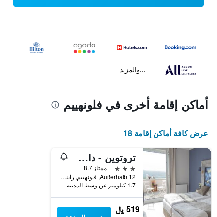
...والمزيد
أماكن إقامة أخرى في فلونهييم
عرض كافة أماكن إقامة 18
تروتوين - داس وينزرهوتل آم لا روك
3 نجوم
ممتاز 8.7
Außerhalb 12, فلونهييم, راينلند بالاتينات, ألمانيا
1.7 كيلومتر عن وسط المدينة
519 ﷼