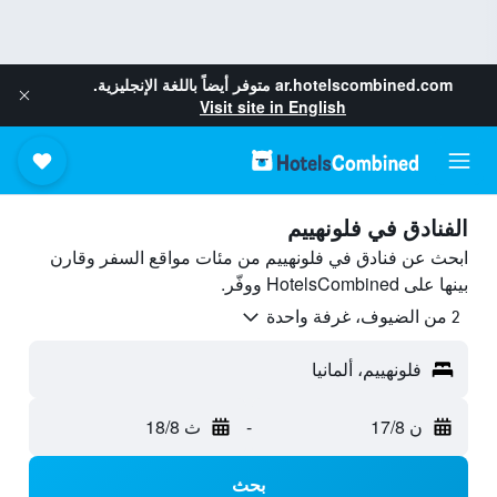
ar.hotelscombined.com
متوفر أيضاً باللغة الإنجليزية.
Visit site in English
الفنادق في فلونهييم
ابحث عن فنادق في فلونهييم من مئات مواقع السفر وقارن
بينها على HotelsCombined ووفّر.
2 من الضيوف، غرفة واحدة
فلونهييم، ألمانيا
ن 17/8
-
ث 18/8
بحث