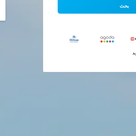
بحث
يد