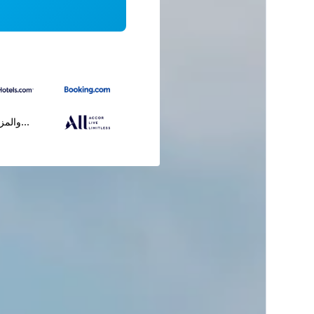
...والمز