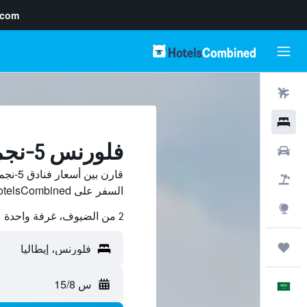
.com
رحلات طيران
فنادق
فلورنس 5-نجمة فنادق
سيارات
قارن ب
حزم العروض
السفر على HotelsCombined.
استكشاف
2 من الضيوف، غرفة واحدة
رحلات
س 15/8
العَرَبِيَّة