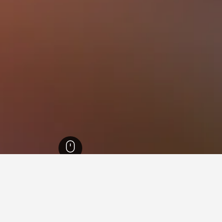
1,006,
أريزونا
28,418
Fort Mohave
50
Fort Mohave
48