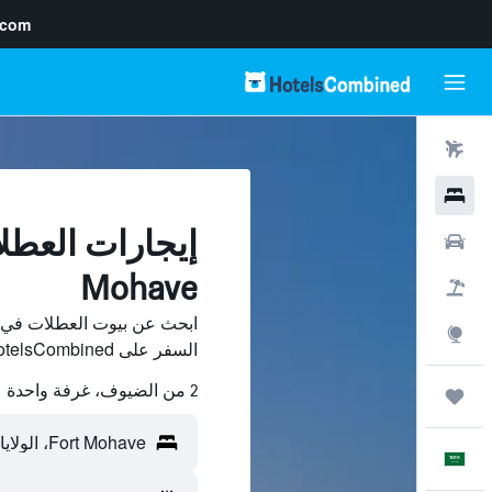
.com
رحلات طيران
فنادق
سيارات
Mohave
حزم العروض
استكشاف
السفر على HotelsCombined وقارن بينها ووفّر.
2 من الضيوف، غرفة واحدة
رحلات
العَرَبِيَّة