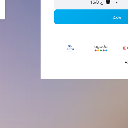
-
ح 16/8
بحث
يد