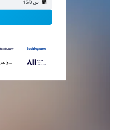
س 15/8
...والمز