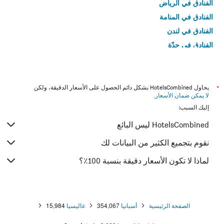
الفنادق في الرياض
الفنادق في المنامة
الفنادق في لندن
الفنادق في جدّة
الفنادق في القاهرة
*
يحاول HotelsCombined بشكل دائم الحصول على الأسعار الدقيقة، ولكن
لا يمكن ضمان الأسعار
.
إليك السبب:
HotelsCombined ليس البائع
نقوم بتجميع الكثير من البيانات لك
لماذا لا تكون الأسعار دقيقة بنسبة 100٪؟
الصفحة الرئيسية
أسبانيا
354,067
غاليسيا
15,984