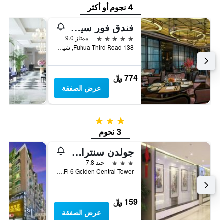
4 نجوم أو أكثر
فندق فور سيزونز شينزين
5 نجوم
ممتاز 9.0
138 Fuhua Third Road, شينزهين, الصين
774 ﷼
عرض الصفقة
3 نجوم
3 نجوم
جولدن سنترال هوتل شينزين
3 نجوم
جيد 7.8
Fl 6 Golden Central Tower, شينزهين, الصين
159 ﷼
عرض الصفقة