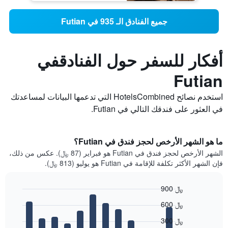
جميع الفنادق الـ 935 في Futian
أفكار للسفر حول الفنادقفي
Futian
استخدم نصائح HotelsCombined التي تدعمها البيانات لمساعدتك
في العثور على فندقك التالي في Futian.
ما هو الشهر الأرخص لحجز فندق في Futian؟
الشهر الأرخص لحجز فندق في Futian هو فبراير (87 ﷼). عكس من ذلك،
فإن الشهر الأكثر تكلفة للإقامة في Futian هو يوليو (813 ﷼).
900 ﷼
Bar
Chart
600 ﷼
graphic.
chart
with
300 ﷼
12