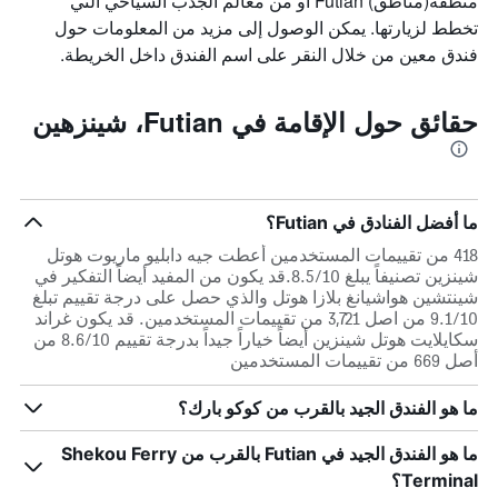
منطقة(مناطق) Futian أو من معالم الجذب السياحي التي
تخطط لزيارتها. يمكن الوصول إلى مزيد من المعلومات حول
فندق معين من خلال النقر على اسم الفندق داخل الخريطة.
حقائق حول الإقامة في Futian، شينزهين
ما أفضل الفنادق في Futian؟
418 من تقييمات المستخدمين أعطت جيه دابليو ماريوت هوتل
شينزين تصنيفاً يبلغ 8.5/10.قد يكون من المفيد أيضاً التفكير في
شينتشين هواشيانغ بلازا هوتل والذي حصل على درجة تقييم تبلغ
9.1/10 من اصل 3,721 من تقييمات المستخدمين. قد يكون غراند
سكايلايت هوتل شينزين أيضاً خياراً جيداً بدرجة تقييم 8.6/10 من
أصل 669 من تقييمات المستخدمين
ما هو الفندق الجيد بالقرب من كوكو بارك؟
ما هو الفندق الجيد في Futian بالقرب من Shekou Ferry
Terminal؟