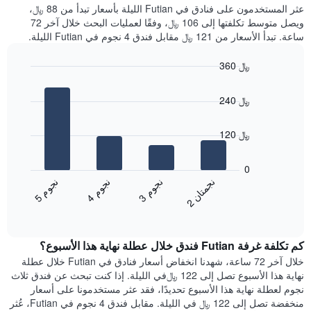
غرفة
عثر المستخدمون على فنادق في Futian الليلة بأسعار تبدأ من 88 ﷼،
الذي
كل
ويصل متوسط تكلفتها إلى 106 ﷼، وفقًا لعمليات البحث خلال آخر 72
يعرض
يوم
ساعة. تبدأ الأسعار من 121 ﷼ مقابل فندق 4 نجوم في Futian الليلة.
متوسط
في
سعر
الأسبوع
360 ﷼
غرفة
يتضمن
Bar
المخطط
Chart
graphic.
chart
1
240 ﷼
with
محور
4
X
bars.
120 ﷼
الذي
يعرض
يعرض
أيام
المخطط
0
الأسبوع.
التالي
ن
ن
ن
م
ن
م
ن
م
يتضمن
متوسط
3
ج
و
4
ج
و
5
ج
و
2
ج
م
ت
ا
المخطط
End
سعر
of
التالي
الغرفة
interactive
1
هذه
chart
محور
كم تكلفة غرفة Futian فندق خلال عطلة نهاية هذا الأسبوع؟
الليلة
Y
الذي
خلال آخر 72 ساعة، شهدنا انخفاض أسعار فنادق في Futian خلال عطلة
الذي
عُثر
نهاية هذا الأسبوع تصل إلى 122 ﷼في الليلة. إذا كنت تبحث عن فندق ثلاث
يعرض
عليه
نجوم لعطلة نهاية هذا الأسبوع تحديدًا، فقد عثر مستخدمونا على أسعار
متوسط
خلال
منخفضة تصل إلى 122 ﷼ في الليلة. مقابل فندق 4 نجوم في Futian، عُثر
سعر