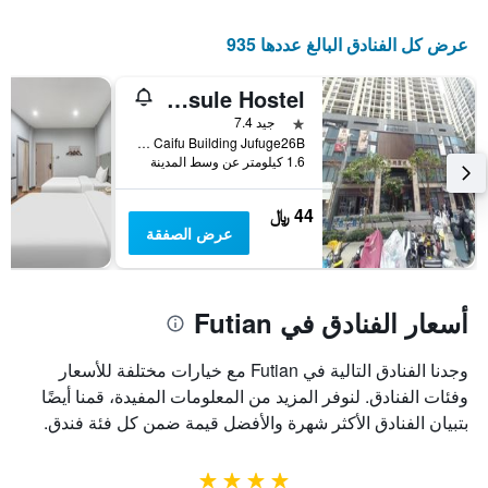
عرض كل الفنادق البالغ عددها 935
The Xiao Youzi Capsule Hostel
نجمة واحدة
جيد 7.4
Fu Hua Lu Caifu Building Jufuge26B, شينزهين, الصين
1.6 كيلومتر عن وسط المدينة
44 ﷼
عرض الصفقة
أسعار الفنادق في Futian
وجدنا الفنادق التالية في Futian مع خيارات مختلفة للأسعار
وفئات الفنادق. لنوفر المزيد من المعلومات المفيدة، قمنا أيضًا
بتبيان الفنادق الأكثر شهرة والأفضل قيمة ضمن كل فئة فندق.
4 نجوم