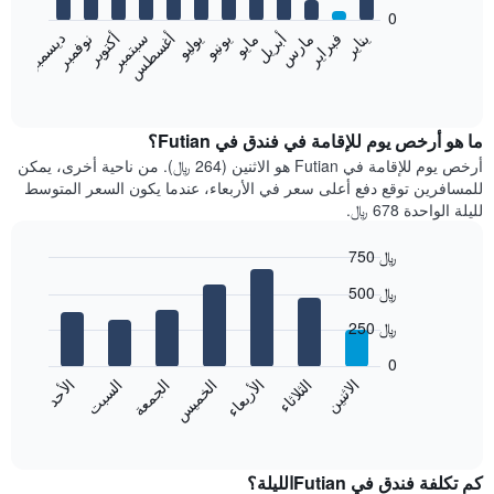
bars.
0
فبراير
مايو
أغسطس
نوفمبر
يناير
أبريل
يوليو
أكتوبر
مارس
يونيو
سبتمبر
ديسمبر
يعرض
المخطط
End
of
التالي
interactive
متوسط
chart
سعر
ما هو أرخص يوم للإقامة في فندق في Futian؟
غرفة
أرخص يوم للإقامة في Futian هو الاثنين (264 ﷼). من ناحية أخرى، يمكن
كل
للمسافرين توقع دفع أعلى سعر في الأربعاء، عندما يكون السعر المتوسط
شهر
لليلة الواحدة 678 ﷼.
يتضمن
المخطط
750 ﷼
1
Bar
محور
Chart
500 ﷼
graphic.
chart
X
with
الذي
250 ﷼
7
يعرض
bars.
0
الشهور.
الاثنين
الثلاثاء
الأربعاء
الخميس
الجمعة
السبت
الأحد
يتضمن
يعرض
المخطط
المخطط
End
التالي
of
التالي
interactive
1
متوسط
chart
محور
سعر
كم تكلفة فندق في Futianالليلة؟
Y