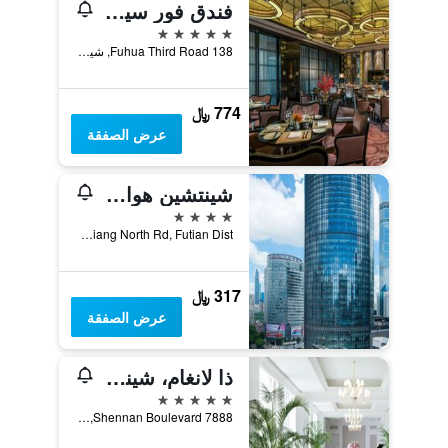
فندق فور سيزونز شينزين
5 نجوم
138 Fuhua Third Road, شينزهين, الصين
774 ﷼
عرض الصفقة
شينتشين هواشيانغ بلازا هوتل
4 نجوم
No.1019, Huaqiang North Rd, Futian Dist, شينزهين, الصين
317 ﷼
عرض الصفقة
ذا لانغام، شينزين
5 نجوم
7888 Shennan Boulevard, شينزهين, الصين