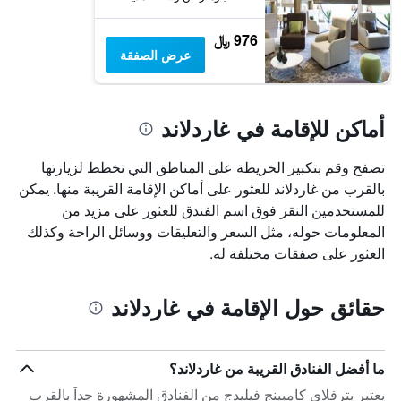
976 ﷼
عرض الصفقة
أماكن للإقامة في غاردلاند
تصفح وقم بتكبير الخريطة على المناطق التي تخطط لزيارتها
بالقرب من غاردلاند للعثور على أماكن الإقامة القريبة منها. يمكن
للمستخدمين النقر فوق اسم الفندق للعثور على مزيد من
المعلومات حوله، مثل السعر والتعليقات ووسائل الراحة وكذلك
العثور على صفقات مختلفة له.
حقائق حول الإقامة في غاردلاند
ما أفضل الفنادق القريبة من غاردلاند؟
يعتبر بترفلاي كامبينج فيليدج من الفنادق المشهورة جداً بالقرب