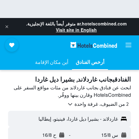
ar.hotelscombined.com
متوفر أيضاً باللغة الإنجليزية.
Visit site in English
أرخص الفنادق
أين مكان الإقامة
الفنادقبجانب غاردلاند, بشيرا ديل غاردا
ابحث عن فنادق بجانب غاردلاند من مئات مواقع السفر على
HotelsCombined وقارن بينها ووفّر.
2 من الضيوف، غرفة واحدة
غاردلاند - بشيرا ديل غاردا، فينيتو، إيطاليا
س 15/8
-
ح 16/8