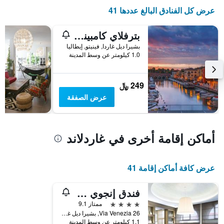
عرض كل الفنادق البالغ عددها 41
بترفلاي كامبينج فيليدج
بشيرا ديل غاردا, فينيتو, إيطاليا
1.0 كيلومتر عن وسط المدينة
249 ﷼
عرض الصفقة
أماكن إقامة أخرى في غاردلاند
عرض كافة أماكن إقامة 41
فندق إنجوي غاردا
4 نجوم
ممتاز 9.1
Via Venezia 26, بشيرا ديل غاردا, فينيتو, إيطاليا
1.1 كيلومتر عن وسط المدينة