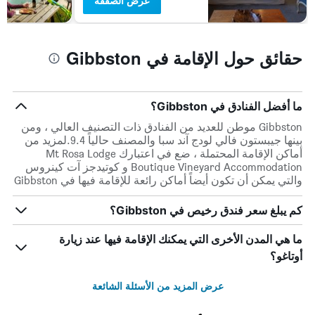
عرض الصفقة
حقائق حول الإقامة في Gibbston
ما أفضل الفنادق في Gibbston؟
Gibbston موطن للعديد من الفنادق ذات التصنيف العالي ، ومن
بينها جيبستون فالي لودج آند سبا والمصنف حالياً 9.4.لمزيد من
أماكن الإقامة المحتملة ، ضع في اعتبارك Mt Rosa Lodge
Boutique Vineyard Accommodation و كوتيدجز آت كينروس
والتي يمكن أن تكون أيضاً أماكن رائعة للإقامة فيها في Gibbston
كم يبلغ سعر فندق رخيص في Gibbston؟
ما هي المدن الأخرى التي يمكنك الإقامة فيها عند زيارة
أوتاغو؟
عرض المزيد من الأسئلة الشائعة