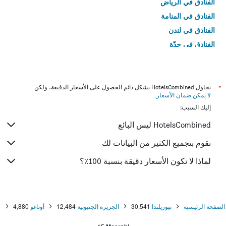
الفنادق في الرياض
الفنادق في المنامة
الفنادق في لندن
الفنادق في جدّة
الفنادق في القاهرة
*
يحاول HotelsCombined بشكل دائم الحصول على الأسعار الدقيقة، ولكن
لا يمكن ضمان الأسعار
.
إليك السبب:
HotelsCombined ليس البائع
نقوم بتجميع الكثير من البيانات لك
لماذا لا تكون الأسعار دقيقة بنسبة 100٪؟
الصفحة الرئيسية
نيوزيلندا
30,541
الجزيرة الجنبوبية
12,484
أوتاغو
4,880