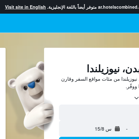
ar.hotelscombined
متوفر أيضاً باللغة الإنجليزية.
Visit site in English
ن، نيوزيلندا
نيوزيلندا من مئات مواقع السفر وقارن
-
س 15/8