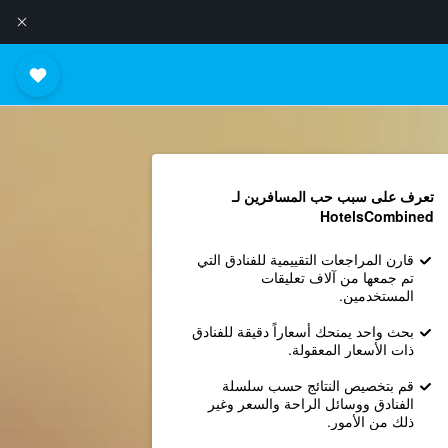
تعرف على سبب حب المسافرين لـ
HotelsCombined
قارن المراجعات التقييمية للفنادق التي
تم جمعها من آلاف تعليقات
المستخدمين.
بحث واحد يمنحك أسعاراً دقيقة للفنادق
ذات الأسعار المعقولة.
قم بتخصيص النتائج حسب سلسلة
الفنادق ووسائل الراحة والسعر وغير
ذلك من الأمور.