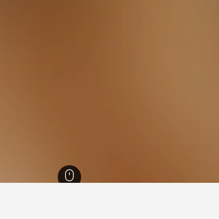
لجنبوبية
12,484
أوتاغو
4,880
6