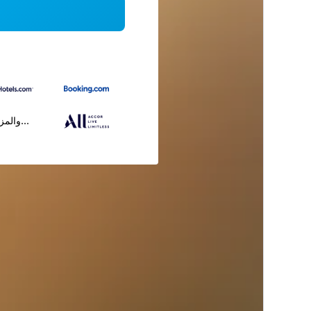
...والمز