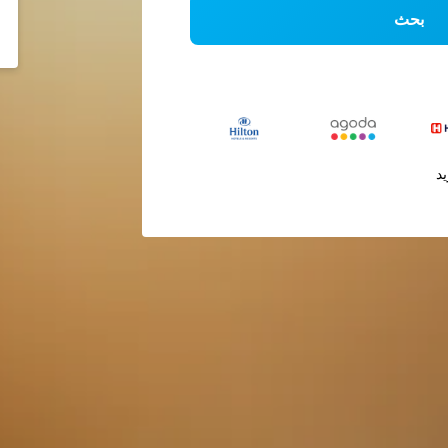
بحث
يد