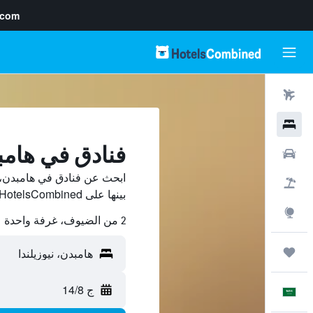
.com
رحلات طيران
فنادق
فنادق في هامبد
سيارات
ابحث عن فنادق في هامبدن، 
حزم العروض
بينها على HotelsCombined ووفّر.
استكشاف
2 من الضيوف، غرفة واحدة
رحلات
ج 14/8
العَرَبِيَّة