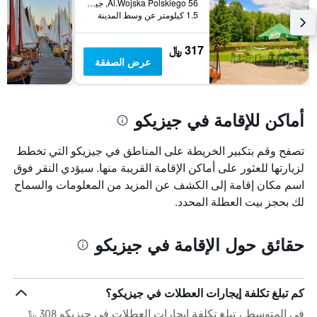
Al.Wojska Polskiego 56, جيزيكو, محافظة فارمينسكو-مازورسكي, بولندا
1.5 كيلومتر عن وسط المدينة
317 ﷼
عرض الصفقة
أماكن للإقامة في جيزيكو
تصفح وقم بتكبير الخريطة على المناطق في جيزيكو التي تخطط
لزيارتها للعثور على أماكن الإقامة القريبة منها. سيؤدي النقر فوق
اسم مكان إقامة إلى الكشف عن المزيد من المعلومات والسماح
لك بحجز بيت العطلة المحدد.
حقائق حول الإقامة في جيزيكو
كم تبلغ تكلفة إيجارات العطلات في جيزيكو؟
في المتوسط ، تبلغ تكلفة إيجارات العطلات في جيزيكو 308 ﷼