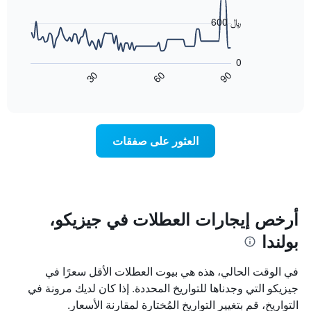
data
الذي
points.
600 ﷼
يعرض
أيام
يعرض
الأسبوع.
المخطط
0
يتضمن
التالي
60
90
30
المخطط
كيفية
End
of
التالي
تغير
interactive
1
سعر
chart
محور
غرفة
Y
عند
العثور على صفقات
الذي
اقتراب
يعرض
تاريخ
متوسط
الإقامة
سعر
يتضمن
غرفة
المخطط
1
أرخص إيجارات العطلات في جيزيكو،
محور
بولندا
X
الذي
يعرض
في الوقت الحالي، هذه هي بيوت العطلات الأقل سعرًا في
عدد
جيزيكو التي وجدناها للتواريخ المحددة. إذا كان لديك مرونة في
الأيام
التواريخ، قم بتغيير التواريخ المُختارة لمقارنة الأسعار.
قبل