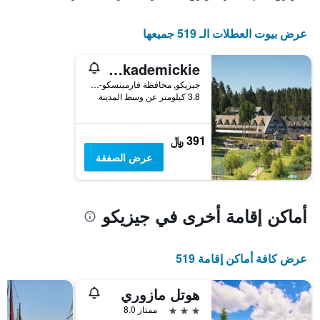
الإقامة
يتضمن
عرض بيوت العطلات الـ 519 جميعها
المخطط
التالي
1
Azs Centralny Osrodek Sportu Akademickie
محور
جيزيكو, محافظة فارمينسكو-مازورسكي, بولندا
Y
3.8 كيلومتر عن وسط المدينة
الذي
يعرض
متوسط
391 ﷼
سعر
غرفة
عرض الصفقة
أماكن إقامة أخرى في جيزيكو
عرض كافة أماكن إقامة 519
هوتل مازوري
3 نجوم
ممتاز 8.0