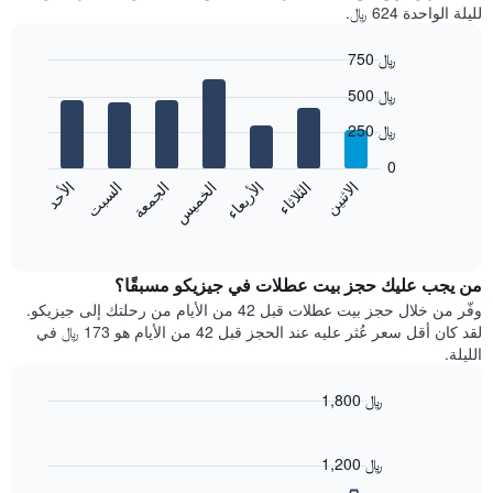
لليلة الواحدة 624 ﷼.
750 ﷼
Bar
Chart
500 ﷼
graphic.
chart
with
250 ﷼
7
bars.
0
الاثنين
الثلاثاء
الأربعاء
الخميس
الجمعة
السبت
الأحد
يعرض
المخطط
End
of
التالي
interactive
متوسط
chart
سعر
من يجب عليك حجز بيت عطلات في جيزيكو مسبقًا؟
غرفة
وفّر من خلال حجز بيت عطلات قبل 42 من الأيام من رحلتك إلى جيزيكو.
كل
لقد كان أقل سعر عُثر عليه عند الحجز قبل 42 من الأيام هو 173 ﷼ في
يوم
الليلة.
في
الأسبوع
1,800 ﷼
يتضمن
Line
المخطط
Chart
graphic.
chart
1
with
1,200 ﷼
محور
90
X