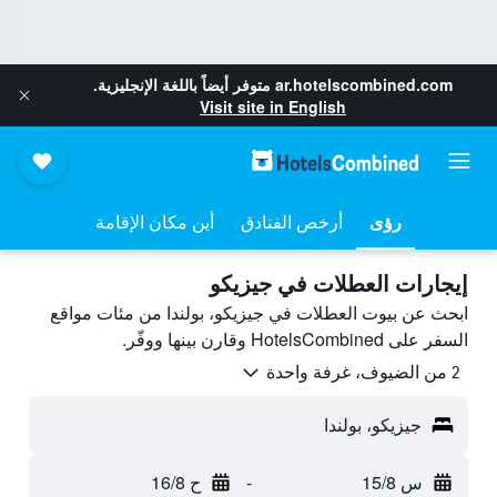
ar.hotelscombined.com
متوفر أيضاً باللغة الإنجليزية.
Visit site in English
رؤى
أرخص الفنادق
أين مكان الإقامة
إيجارات العطلات في جيزيكو
ابحث عن بيوت العطلات في جيزيكو، بولندا من مئات مواقع
السفر على HotelsCombined وقارن بينها ووفّر.
2 من الضيوف، غرفة واحدة
جيزيكو، بولندا
س 15/8
-
ح 16/8