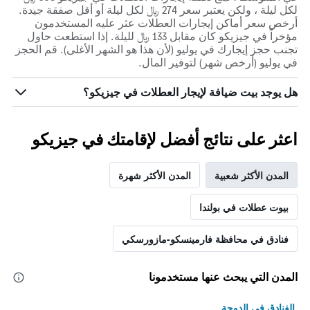
لكل ليلة ، ولكن يعتبر سعر 274 ﷼ لكل ليلة أو أقل صفقة جيدة.
أرخص سعر أماكن إيجارات العطلات عثر عليه المستخدمون
مؤخراً في جيزيكو كان مقابل 133 ﷼ لليلة. إذا استطعت حاول
تجنب حجز إيجارك في يوليو (لأن هذا هو الشهر الأغلى). قم الحجز
في يوليو (أرخص شهر) لتوفير المال.
هل يوجد بيت ضيافة لإيجار العطلات في جيزيكو؟
اعثر على نتائج أفضل لإقامتك في جيزيكو
المدن الأكثر شعبية
المدن الأكثر شهرة
بيوت عطلات في بولندا
فنادق في محافظة فارمينسكو-مازورسكي
المدن التي يبحث عنها مستخدمونا
الفنادق في الدوحة