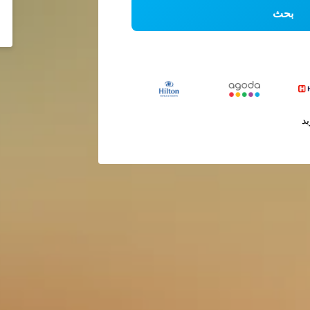
بحث
يد