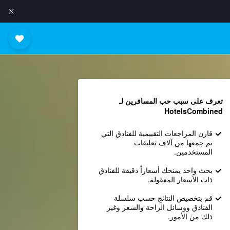
تعرف على سبب حب المسافرين لـ
HotelsCombined
قارن المراجعات التقييمية للفنادق التي
تم جمعها من آلاف تعليقات
المستخدمين.
بحث واحد يمنحك أسعاراً دقيقة للفنادق
ذات الأسعار المعقولة.
قم بتخصيص النتائج حسب سلسلة
الفنادق ووسائل الراحة والسعر وغير
ذلك من الأمور.