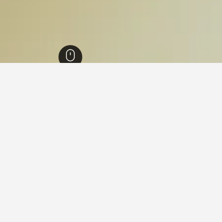
ول
6,236
Guui-dong
ي Guui-dong
ما هو أرخص يوم للإقامة في فندق في 
الشهر الأرخص لحجز فندق في Guui-dong هو نوفمبر (113 ﷼). عكس من ذلك، فإن
للمسافرين توقع دفع أعلى سعر في
366 ﷼.