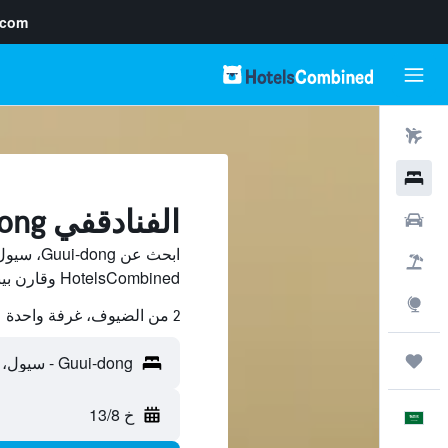
.com
رحلات طيران
فنادق
الفنادقفي Guui-dong, سيول
سيارات
ابحث عن 
حزم العروض
HotelsCombined وقارن بينها ووفّر.
استكشاف
2 من الضيوف، غرفة واحدة
رحلات
خ 13/8
العَرَبِيَّة