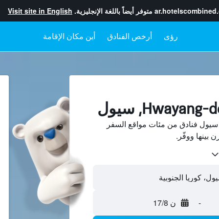
ar.hotelscombined
متوفر أيضاً باللغة الإنجليزية.
Visit site in English
رؤى
أرخص الفنادق
أين مكان الإقامة
حث عن Hwayang-dong، سيول فنادق من مئات مواقع السفر
-
ن 17/8