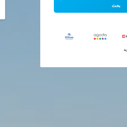
بحث
يد