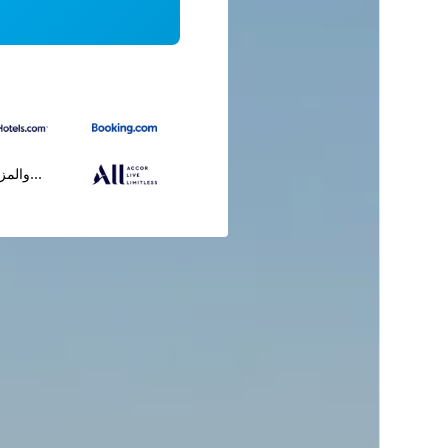
...والمز