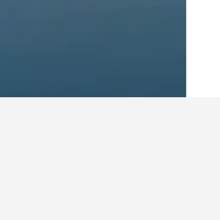
الصفحة الرئيسية
كوريا الجنوبية
39,571
سي
أفكار للسفر حول الفنادقفي 
استخدم نصائح HotelsCombined التي تدعمها البيانات لمساعدتك في العثور على فندقك التالي في Hwayang-dong.
ما هو الشهر الأرخص لحجز فندق في Hwayang-dong؟