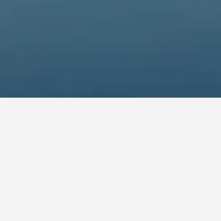
Hwayang-d؟
أرخص يوم للإقامة في Hwayang-dong هو الأحد (128 ﷼). من ناحية أخرى، يمكن