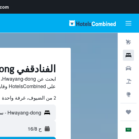
.com
رحلات طيران
فنادق
الفنادقفي Hwayang-dong, سيول
سيارات
اب
حزم العروض
على HotelsCombined وقارن بينها ووفّر.
استكشاف
2 من الضيوف، غرفة واحدة
رحلات
ح 16/8
العَرَبِيَّة