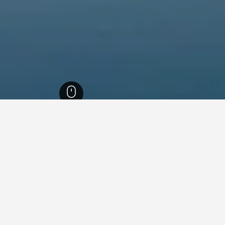
ول
6,237
Hwayang-dong
Hwayang-dong
ما هو أرخص يوم للإقامة في فندق في ong
الشهر الأرخص لحجز فندق في Hwayang-dong هو يونيو (168 ﷼). عكس من ذلك،