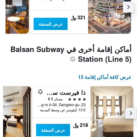
321 ﷼
عرض الصفقة
أماكن إقامة أخرى في Balsan Subway
Station (Line 5)
عرض كافة أماكن إقامة 13
ذا فيرست ستاي هوتل
تقييم فئة 4
ممتاز 8.5
23, Magokdong-ro 4-Gil, Gangseo-gu, سيول, كوريا الجنوبية
13.5 كيلومتر عن وسط المدينة
218 ﷼
عرض الصفقة