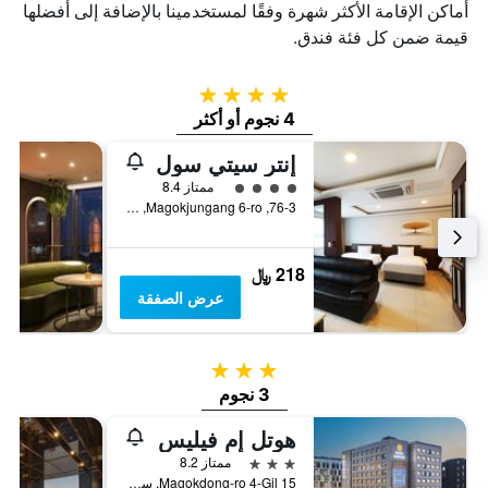
أماكن الإقامة الأكثر شهرة وفقًا لمستخدمينا بالإضافة إلى أفضلها
قيمة ضمن كل فئة فندق.
4 نجوم
4 نجوم أو أكثر
إنتر سيتي سول
تقييم فئة 4
ممتاز 8.4
76-3, Magokjungang 6-ro, سيول, كوريا الجنوبية
218 ﷼
عرض الصفقة
3 نجوم
3 نجوم
هوتل إم فيليس
3 نجوم
ممتاز 8.2
15 Magokdong-ro 4-Gil, سيول, كوريا الجنوبية