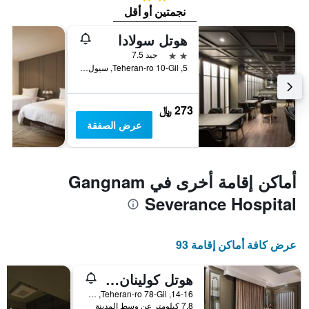
نجمتين أو أقل
هوتل سولادا
2 نجمتين
جيد 7.5
5, Teheran-ro 10-Gil, سيول, كوريا الجنوبية
273 ﷼
عرض الصفقة
أماكن إقامة أخرى في Gangnam
Severance Hospital
عرض كافة أماكن إقامة 93
هوتل كولينان دياتشي
14-16, Teheran-ro 78-Gil, سيول, كوريا الجنوبية
7.8 كيلومتر عن وسط المدينة