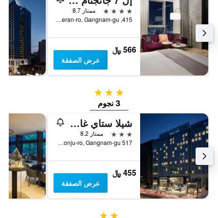
4 نجوم
ممتاز 8.7
415, Teheran-ro, Gangnam-gu, سيول, كوريا الجنوبية
566 ﷼
عرض الصفقة
3 نجوم
3 نجوم
شيلا ستاي غانغنام ييوكسام
3 نجوم
ممتاز 8.2
517 Eonju-ro, Gangnam-gu, سيول, كوريا الجنوبية
455 ﷼
عرض الصفقة
2 نجمتين