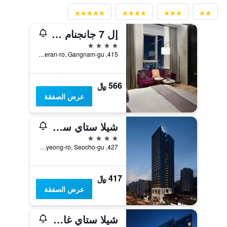
إل 7 جانجنام باي لوت هوتلز
4 نجوم
415, Teheran-ro, Gangnam-gu, سيول, كوريا الجنوبية
566 ﷼
عرض الصفقة
شيلا ستاي سيوتشو جاننام ستيشن
4 نجوم
427, Hyoryeong-ro, Seocho-gu, سيول, كوريا الجنوبية
417 ﷼
عرض الصفقة
شيلا ستاي غانغنام ييوكسام