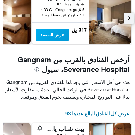
2 نجمتين
ممتاز 8.1
6-5, Teheran-ro 33-Gil, Gangnam-gu, سيول, كوريا الجنوبية
7.1 كيلومتر عن وسط المدينة
317 ﷼
عرض الصفقة
أرخص الفنادق بالقرب من Gangnam
Severance Hospital، سيول
هذه هي أقل الأسعار التي وجدناها للفنادق القريبة من Gangnam
Severance Hospital في الوقت الحالي. عادةً ما تتفاوت الأسعار
بناءً على التواريخ المختارة وتصنيف نجوم الفندق وموقعه.
عرض كل الفنادق البالغ عددها 93
بيت شباب ياكوريا غانغنام
تقييم فئة 2
ممتاز 8.2