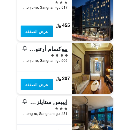
3 نجوم
517 Eonju-ro, Gangnam-gu, سيول, كوريا الجنوبية
455 ﷼
عرض الصفقة
ييوكسام أرتنوفيو سيتي هوتل آند ريزيدنس
تقييم فئة 4
506 Eonju-ro, Gangnam-gu, سيول, كوريا الجنوبية
207 ﷼
عرض الصفقة
إيبيس ستايلز أمباسادور سيول غانغنام
3 نجوم
431, Samseong-ro, Gangnam-gu, سيول, كوريا الجنوبية