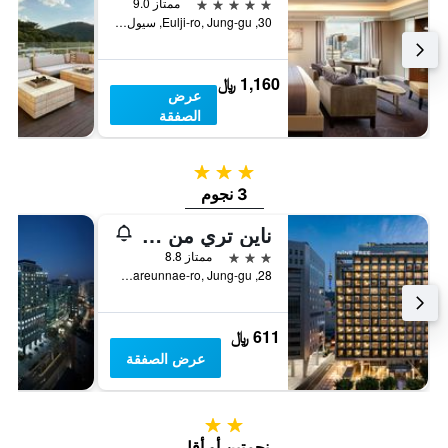
5 نجوم
ممتاز 9.0
30, Eulji-ro, Jung-gu, سيول, كوريا الجنوبية
1,160 ﷼
عرض
الصفقة
3 نجوم
3 نجوم
ناين تري من بارناس سيول في ميونغ دونغ 2
3 نجوم
ممتاز 8.8
28, Mareunnae-ro, Jung-gu, سيول, كوريا الجنوبية
611 ﷼
عرض الصفقة
2 نجمتين
نجمتين أو أقل