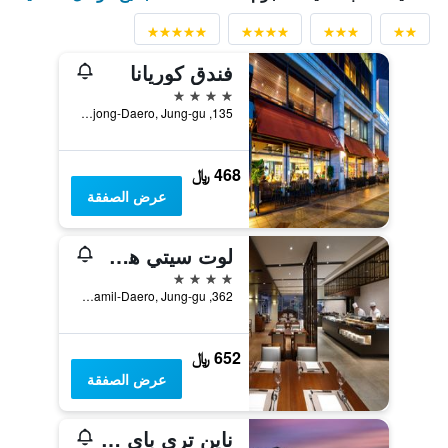
فندق كوريانا
4 نجوم
135, Sejong-Daero, Jung-gu, سيول, كوريا الجنوبية
468 ﷼
عرض الصفقة
لوت سيتي هوتل ميونجدونج
4 نجوم
362, Samil-Daero, Jung-gu, سيول, كوريا الجنوبية
652 ﷼
عرض الصفقة
ناين تري باي بارناس سول إنسادونج