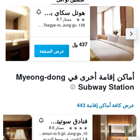
هوتل سكاي بارك ميونج دونج 3
2 نجمتين
ممتاز 8.7
139, Toegye-ro, Jung-gu, سيول, كوريا الجنوبية
437 ﷼
عرض الصفقة
أماكن إقامة أخرى في Myeong-dong
Subway Station
عرض كافة أماكن إقامة 443
فنادق سوتيتسو ذا سبليسير سول مييونغدونغ
4 نجوم
ممتاز 8.6
15, Namdaemun-ro 5-gil, Jung-gu, سيول, كوريا الجنوبية
1.4 كيلومتر عن وسط المدينة