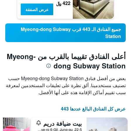
422 ﷼
عرض الصفقة
جميع الفنادق الـ 443 قرب Myeong-dong Subway
Station
أعلى الفنادق تقييما بالقرب من Myeong-
dong Subway Station
بعض من أفضل فنادق Myeong-dong Subway Station حسب
تصنيف مستخدمينا. ألق نظرة على تعليقات المستخدمين لمعرفة
سبب تقييم أماكن الإقامة هذه على أنها الأفضل.
عرض كل الفنادق البالغ عددها 443
بيت ضيافة دريم
22-5, Toegye-ro 6-Gil, Jung-gu, سيول, كوريا الجنوبية