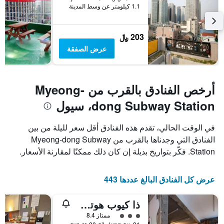
1.1 كيلومتر عن وسط المدينة
203 ﷼
عرض الصفقة
أرخص الفنادق بالقرب من Myeong-
dong Subway Station، سيول
في الوقت الحالي، تقدم هذه الفنادق أقل سعر لليلة من بين
الفنادق التي وجدناها بالقرب من Myeong-dong Subway
Station. فكّر بتواريخ بديلة إن كان ذلك ممكنًا لمقارنة الأسعار.
عرض كل الفنادق البالغ عددها 443
ذا كيوب هوتل - دار ضيافة
تقييم فئة 3
ممتاز 8.4