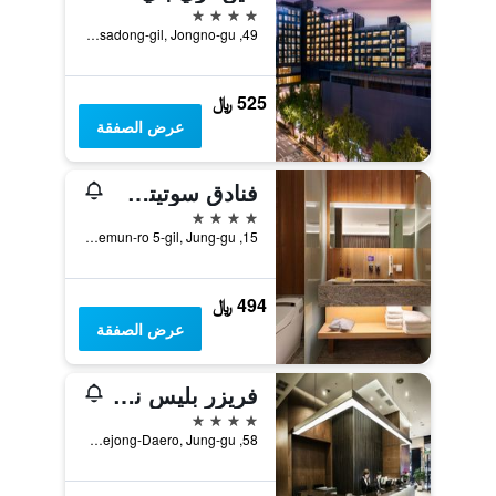
4 نجوم
49, Insadong-gil, Jongno-gu, سيول, كوريا الجنوبية
525 ﷼
عرض الصفقة
فنادق سوتيتسو ذا سبليسير سول مييونغدونغ
4 نجوم
15, Namdaemun-ro 5-gil, Jung-gu, سيول, كوريا الجنوبية
494 ﷼
عرض الصفقة
فريزر بليس نامدايمون سول
4 نجوم
58, Sejong-Daero, Jung-gu, سيول, كوريا الجنوبية