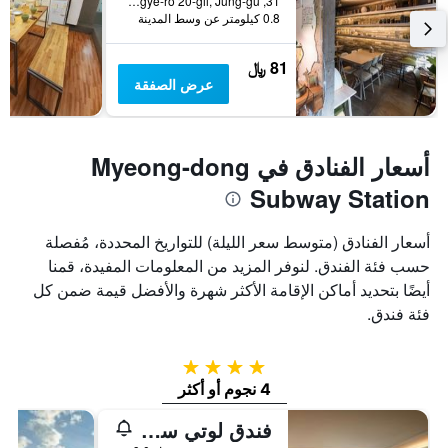
31, Toegye-ro 20-gil, Jung-gu, سيول, كوريا الجنوبية
0.8 كيلومتر عن وسط المدينة
81 ﷼
عرض الصفقة
أسعار الفنادق في Myeong-dong
Subway Station
أسعار الفنادق (متوسط سعر الليلة) للتواريخ المحددة، مُفصلة
حسب فئة الفندق. لنوفر المزيد من المعلومات المفيدة، قمنا
أيضًا بتحديد أماكن الإقامة الأكثر شهرة والأفضل قيمة ضمن كل
فئة فندق.
4 نجوم
4 نجوم أو أكثر
فندق لوتي سيول