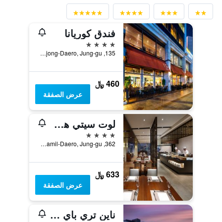
فندق كوريانا
4 نجوم
135, Sejong-Daero, Jung-gu, سيول, كوريا الجنوبية
460 ﷼
عرض الصفقة
لوت سيتي هوتل ميونجدونج
4 نجوم
362, Samil-Daero, Jung-gu, سيول, كوريا الجنوبية
633 ﷼
عرض الصفقة
ناين تري باي بارناس سول إنسادونج