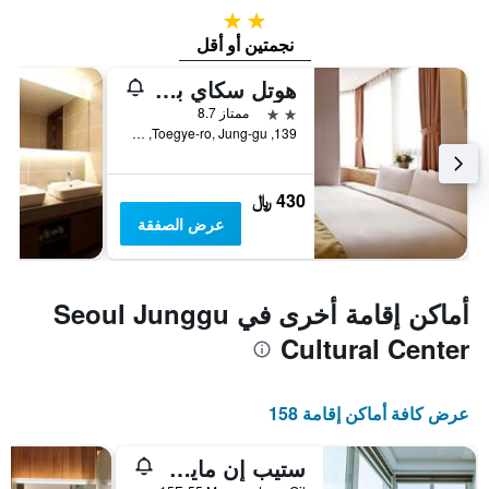
2 نجمتين
نجمتين أو أقل
هوتل سكاي بارك ميونج دونج 3
2 نجمتين
ممتاز 8.7
139, Toegye-ro, Jung-gu, سيول, كوريا الجنوبية
430 ﷼
عرض الصفقة
أماكن إقامة أخرى في Seoul Junggu
Cultural Center
عرض كافة أماكن إقامة 158
ستيب إن مايونغ دونغ 1