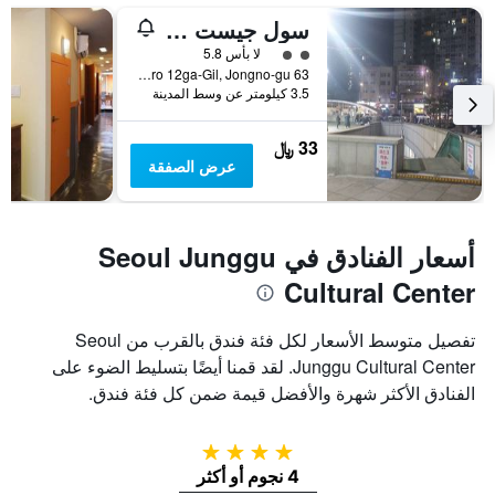
سول جيست هاوس - للنزلاء الأجانب فقط
تقييم فئة 2
لا بأس 5.8
63 Jibong-ro 12ga-Gil, Jongno-gu, سيول, كوريا الجنوبية
3.5 كيلومتر عن وسط المدينة
33 ﷼
عرض الصفقة
أسعار الفنادق في Seoul Junggu
Cultural Center
تفصيل متوسط الأسعار لكل فئة فندق بالقرب من Seoul
Junggu Cultural Center. لقد قمنا أيضًا بتسليط الضوء على
الفنادق الأكثر شهرة والأفضل قيمة ضمن كل فئة فندق.
4 نجوم
4 نجوم أو أكثر