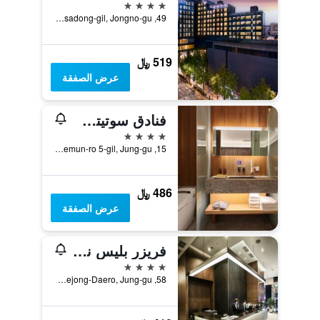
4 نجوم
49, Insadong-gil, Jongno-gu, سيول, كوريا الجنوبية
519 ﷼
عرض الصفقة
فنادق سوتيتسو ذا سبليسير سول مييونغدونغ
4 نجوم
15, Namdaemun-ro 5-gil, Jung-gu, سيول, كوريا الجنوبية
486 ﷼
عرض الصفقة
فريزر بليس نامدايمون سول
4 نجوم
58, Sejong-Daero, Jung-gu, سيول, كوريا الجنوبية