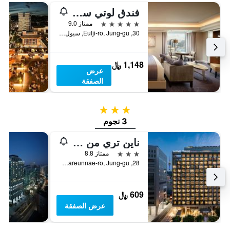
فندق لوتي سيول
5 نجوم
ممتاز 9.0
30, Eulji-ro, Jung-gu, سيول, كوريا الجنوبية
1,148 ﷼
عرض
الصفقة
3 نجوم
3 نجوم
ناين تري من بارناس سيول في ميونغ دونغ 2
3 نجوم
ممتاز 8.8
28, Mareunnae-ro, Jung-gu, سيول, كوريا الجنوبية
609 ﷼
عرض الصفقة